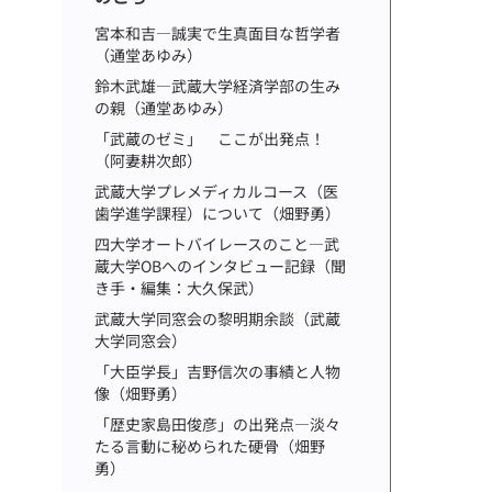
宮本和吉―誠実で生真面目な哲学者
（通堂あゆみ）
鈴木武雄―武蔵大学経済学部の生み
の親（通堂あゆみ）
「武蔵のゼミ」 ここが出発点！
（阿妻耕次郎）
武蔵大学プレメディカルコース（医
歯学進学課程）について（畑野勇）
四大学オートバイレースのこと―武
蔵大学OBへのインタビュー記録（聞
き手・編集：大久保武）
武蔵大学同窓会の黎明期余談（武蔵
大学同窓会）
「大臣学長」吉野信次の事績と人物
像（畑野勇）
「歴史家島田俊彦」の出発点―淡々
たる言動に秘められた硬骨（畑野
勇）