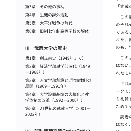
「武蔵
第3章 その他の事柄
第4章 生徒の課外活動
この度
第5章 太平洋戦争の時代
のそれ
第6章 旧制七年制高等学校の解体
である
れた、
のも、
III 武蔵大学の歴史
このよ
第1章 創立前史（1949年まで）
はない
第2章 経済学部単学部時代（1949
－1968年）
れたも
第3章 人文学部創設と2学部体制の
『武蔵
展開（1969－1991年）
ークで
第4章 大学設置基準の大綱化と教
も礼賛
学体制の改革（1992－2000年）
ためて
第5章 21世紀の武蔵大学（2001－
2022年）
読者の
はなく