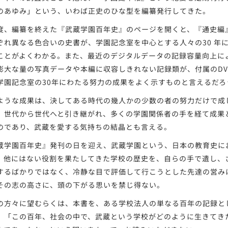
のあゆみ」という、いわば正史のひな型を編纂発行してきた。
、編纂を終えた『武蔵学園百年史』のページを開くと、『通史編
ぞれ異なる色合いの史書が、学園記念室を中心とする人々の30 年
ことがよくわかる。また、最近のデジタルデータの記録容量向上に
膨大な量の写真データや本編に収容しきれない記録類が、付属のDV
学園記念室の30年にわたる努力の成果をよく示すものと言えるだろ
うな成果は、決してある時代の幾人かの少数の者の努力だけで成
。世代から世代へと引き継がれ、多くの学園関係者の手を経て成果
のであり、武蔵を愛する気持ちの結晶とも言える。
学園百年史』発刊の日を迎え、武蔵学園という、日本の教育史に
、他にはない役割を果たしてきた学校の歴史を、自らの手で遺し、
するばかりではなく、冷静な目で評価して行こうとした先達の営み
その志の高さに、頭の下がる思いを禁じ得ない。
方々に望むらくは、本書を、ある学校法人の単なる百年の記録と
、「この百年、社会の中で、武蔵という学校がどのように生きてき