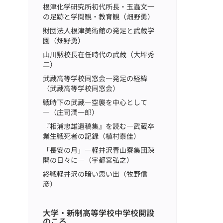
根津化学研究所初代所長・玉蟲文一
の足跡と学問観・教育観（畑野勇）
財団法人根津美術館の発足と武蔵学
園（畑野勇）
山川黙校長在任時代の武蔵（大坪秀
二）
武蔵高等学校同窓会―発足の経緯
（武蔵高等学校同窓会）
戦時下の武蔵―空襲を中心として
―（庄司潤一郎）
『相浦忠雄遺稿集』を読む―武蔵卒
業生戦死者の記録（植村泰佳）
「長安の月」―軽井沢青山寮集団疎
開の日々に―（宇都宮弘之）
終戦軽井沢の暗い思い出（牧野信
彦）
大学・新制高等学校中学校開設
のころ