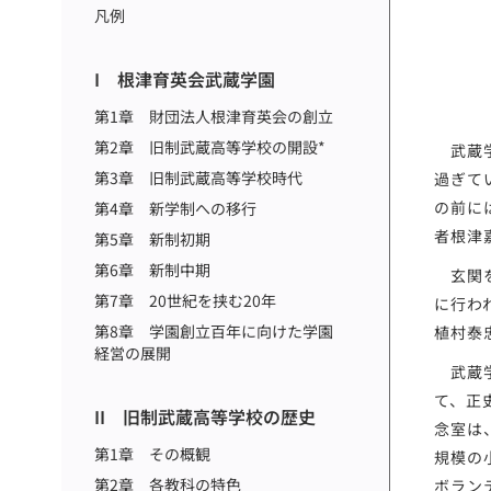
凡例
I 根津育英会武蔵学園
第1章 財団法人根津育英会の創立
第2章 旧制武蔵高等学校の開設*
武蔵学
第3章 旧制武蔵高等学校時代
過ぎて
の前に
第4章 新学制への移行
者根津
第5章 新制初期
第6章 新制中期
玄関を
第7章 20世紀を挟む20年
に行わ
第8章 学園創立百年に向けた学園
植村泰
経営の展開
武蔵学
て、正
II 旧制武蔵高等学校の歴史
念室は
第1章 その概観
規模の
第2章 各教科の特色
ボラン