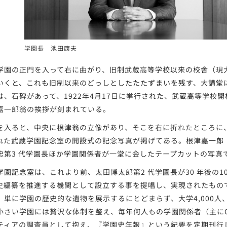
学園長 池田康夫
園の正門を入って右に曲がり、旧制武蔵高等学校以来の校舎（現大
いくと、これも旧制以来のどっしとしたたたずまいを残す、大講堂
は、石碑があって、1922年4月17日に挙行された、武蔵高等学校
嘉一郎翁の挨拶が刻まれている。
入ると、中央に根津翁の立像があり、そこを右に折れたところに、19
れた武蔵学園記念室の開設式の記念写真が掲げてある。根津嘉一郎（
忠第3 代学園長ほか学園関係者が一堂に会したテープカットの写真
園記念室は、これより前、太田博太郎第2 代学園長が30 年後の10
史編纂を推進する機関として設立する事を提唱し、実現されたもの
、単に学園の歴史的な遺物を展示するにとどまらず、大学4,000人、高
小さい学園には贅沢な体制を整え、毎年何人もの学園関係者（主に
ティアの調査員として抱え、『学園史年報』という紀要を定期刊行し