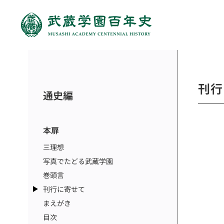
刊行
通史編
本扉
三理想
写真でたどる武蔵学園
巻頭言
刊行に寄せて
まえがき
目次