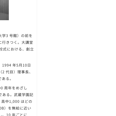
学3 号館）の前を
に行きつく。大講堂
開校式における、創立
94 年5月10日
2 代目）理事長、
である。
0 周年をめざし
である。武蔵学園記
中1,000 ほどの
OB）を無給に近い
、10 年ごとに