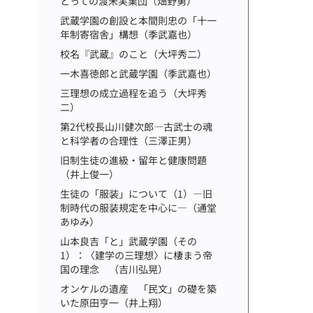
とっての渡米実業団（畑野勇）
武蔵学園の創設と本間則忠の「十一
年制寄宿舎」構想（季武嘉也）
校名『武蔵』のこと（大坪秀二）
一木喜徳郎と武蔵学園（季武嘉也）
三理想の成立過程を追う（大坪秀
二）
第2代校長山川健次郎―古武士の魂
と科学者の合理性（三澤正男）
旧制生徒の進級・留年と健康問題
（井上俊一）
生徒の「服装」について（1）―旧
制時代の服装規定を中心に―（通堂
あゆみ）
山本良吉「と」武蔵学園（その
1）：〈建学の三理想〉に棲まう帝
国の理念 （吉川弘晃）
オンケルの遺産 「民文」の礎を築
いた原田亨一（井上翔）