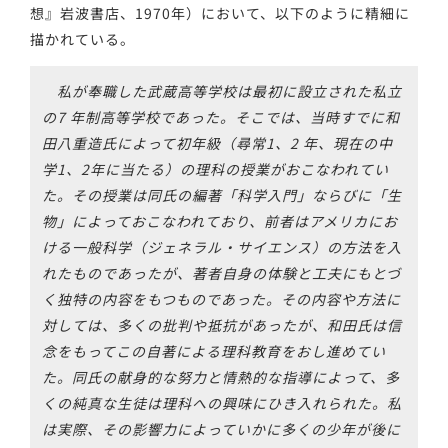
想』岩波書店、1970年）において、以下のように精細に
描かれている。
私が奉職した武蔵高等学校は最初に設立された私立
の7 年制高等学校であった。そこでは、当時すでに和
田八重造氏によって初年級（尋常1、2 年、現在の中
学1、2年に当たる）の理科の授業がおこなわれてい
た。その授業は同氏の編著「科学入門」ならびに「生
物」によっておこなわれており、前者はアメリカにお
ける一般科学（ジェネラル・サイエンス）の方法を入
れたものであったが、著者自身の体験と工夫にもとづ
く独特の内容をもつものであった。その内容や方法に
対しては、多くの批判や抵抗があったが、和田氏は信
念をもってこの自著による理科教育をおし進めてい
た。同氏の献身的な努力と情熱的な指導によって、多
くの純真な生徒は理科への興味にひき入れられた。私
は実際、その影響力によっていかに多くの少年が後に