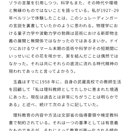
ゾラの言葉を引用しつつ、科学もまた、その時代や環境
と無縁のものではないことを語っている。私が1927–29
年ベルリンで体験したことは、このシュレーディンガー
の言説を裏書していたかのように思われる。物理学にお
ける量子力学や波動力学の勃興は芸術における新即物主
義の展開と無関係ではなかったのではあるまいか。ドイ
ツにおけるワイマール末期の芸術や科学がその短期間に
いっせいにその花を咲かせ、実を結んだことは偶然では
なかった。それは共にそれらの底流に流れる時代精神の
現われであったと言ってよかろう。
玉蟲はすでに1958 年に、自身の武蔵高校での教師生活
を回顧して「私は理科教師としてたしかに恵まれた境遇
にあった。現在は過去とは非常にちがうことは明らかで
ある」と述べ、続けて次のように記していた。
理科教育の内容や方法は文部省の指導要領や検定教科
書で制約されている。それは一つの基準としては有意義
なものであるが、それによって教育が画一化される傾向