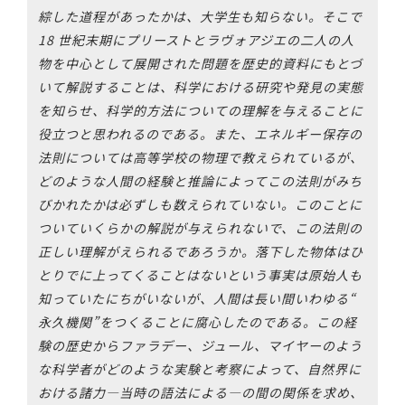
綜した道程があったかは、大学生も知らない。そこで
18 世紀末期にプリーストとラヴォアジエの二人の人
物を中心として展開された問題を歴史的資料にもとづ
いて解説することは、科学における研究や発見の実態
を知らせ、科学的方法についての理解を与えることに
役立つと思われるのである。また、エネルギー保存の
法則については高等学校の物理で教えられているが、
どのような人間の経験と推論によってこの法則がみち
びかれたかは必ずしも数えられていない。このことに
ついていくらかの解説が与えられないで、この法則の
正しい理解がえられるであろうか。落下した物体はひ
とりでに上ってくることはないという事実は原始人も
知っていたにちがいないが、人間は長い間いわゆる“
永久機関”をつくることに腐心したのである。この経
験の歴史からファラデー、ジュール、マイヤーのよう
な科学者がどのような実験と考察によって、自然界に
おける諸力―当時の語法による―の間の関係を求め、