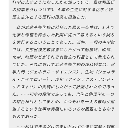
科学に志すようになったかを知っている。私は和田氏
の授業をうけついで3、4 年の生徒に対する化学と物
理を主体とする理科の授業を担当した。
私が武蔵高等学校に就任した際の一条件は、1 人で
化学と物理を綜合した教案に従って教えるという試み
を実行するということであった。当時、一般の中学校
では、文部省検定教科書にしたがって動植物、鉱物、
化学、物理などがそれぞれ独立の科目として教えられ
ていた。それに対して武蔵高等学校の理科授業は、科
学入門（ジェネラル・サイエンス）、生物（ジェネラ
ル・バイオロジー）、理化（フィジックス・アンド・
ケミストリ）の系統にしたがって計画されたのであっ
た。……初歩の段階であっても、化学と物理学を一つ
の綜合科目としてまとめ、かつそれを一人の教師が担
当するという仕事は実際にいろいろな困難をともなう
ものであった。
……私はできるだけ労をいとわず生徒に実験と観察