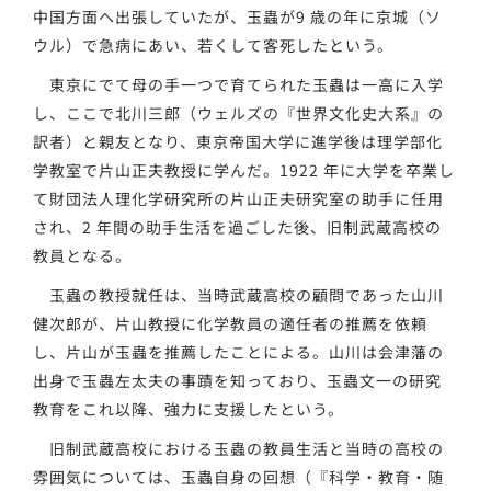
中国方面へ出張していたが、玉蟲が9 歳の年に京城（ソ
ウル）で急病にあい、若くして客死したという。
東京にでて母の手一つで育てられた玉蟲は一高に入学
し、ここで北川三郎（ウェルズの『世界文化史大系』の
訳者）と親友となり、東京帝国大学に進学後は理学部化
学教室で片山正夫教授に学んだ。1922 年に大学を卒業し
て財団法人理化学研究所の片山正夫研究室の助手に任用
され、2 年間の助手生活を過ごした後、旧制武蔵高校の
教員となる。
玉蟲の教授就任は、当時武蔵高校の顧問であった山川
健次郎が、片山教授に化学教員の適任者の推薦を依頼
し、片山が玉蟲を推薦したことによる。山川は会津藩の
出身で玉蟲左太夫の事蹟を知っており、玉蟲文一の研究
教育をこれ以降、強力に支援したという。
旧制武蔵高校における玉蟲の教員生活と当時の高校の
雰囲気については、玉蟲自身の回想（『科学・教育・随