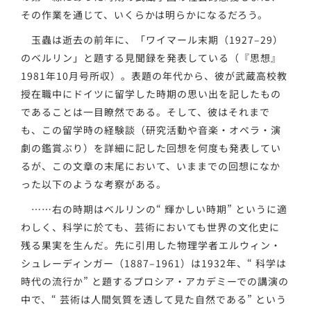
その作業を通じて、いくらかは明らかになるだろう。
玉蟲は逝去の前年に、「ワイマール末期（1927–29）
のベルリン」と題する見聞録を発表している（『思想』
1981年10月号所収）。表題の年代から、彼が武蔵高校教
授在職中にドイツに留学した時期の思い出を記したもの
であることは一目瞭然である。そして、彼はそれまで
も、この留学時の経験談（研究活動や音楽・オペラ・演
劇の鑑賞ぶり）を詳細に記した回想を何度も発表してい
るが、この文章の末尾において、いままでの回想になか
った以下のような考察がある。
……右の時期はベルリンの“ 輝かしい時期” というに適
わしく、科学に於ても、芸術においても世界の文化史に
残る果実を生んだ。先に引用した物理学者エルウィン・
シュレーディンガー（1887–1961）は1932年、“ 科学は
時代の流行か” と題するプロシア・アカデミーでの講演の
中で、“ 芸術は人間気質を透して見た自然である” という