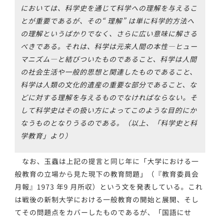
においては、科学史を通じて科学への理解を与えるこ
とが重要であるが、その“ 理解” は単に科学的方法へ
の理解というばかりでなく、さらに広い意味に解さる
べきである。それは、科学は元来人間の本性―ヒュー
マニズム―と結びついたものであること、科学は人間
の社会生活や一般的思想と関連したものであること、
科学は人類の文化的遺産の重要な部分であること、な
どに対する理解を与えるものでなければならない。そ
して科学史はその扱い方によってこのような目的にか
なうものとなりうるのである。（以上、「科学史と科
学教育」より）
なお、玉蟲は上記の提言と同じ年に「大学における一
般教育の立場から見た現下の教育問題」（『教育委員会
月報』1973 年9 月所収）という文を発表している。これ
は戦後の新制大学における一般教育の開始と展開、そし
てその問題点をカバーしたものであるが、「国語にせ