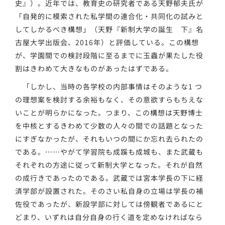
史』）。近年では、教育史の研究者である天野郁夫氏が
「自発的に模索された私学間の連合化・共同化の試みと
してしかるべき構想」（天野『新制大学の誕生 下』名
古屋大学出版会、2016年）と評価している。この構想
が、学園間での検討段階に至るまでに玉蟲が果たした役
割はきわめて大きなものがあったはずである。
「しかし、当時の各学校の内部事情はそのような1 つ
の理想案を検討する余裕もなく、その意欲すらもちえな
いことが明らかになった。つまり、この構想は天野博士
を中核とするきわめて少数の人々の間での話題となった
にすぎなかったが、それもいつの間にか忘れ去られたの
である。……やがて学習院も成蹊も成城も、また武蔵も
それぞれの方途に従って新制大学となった。それが自然
の成行きであったのである。武蔵では宮本学長の下に経
済学部が設置された。そのさい私自身の立場は学長の補
佐役であったが、新設学部に対しては傍観者であるにと
どまり、いずれは自分自身の行く道を定めなければなら