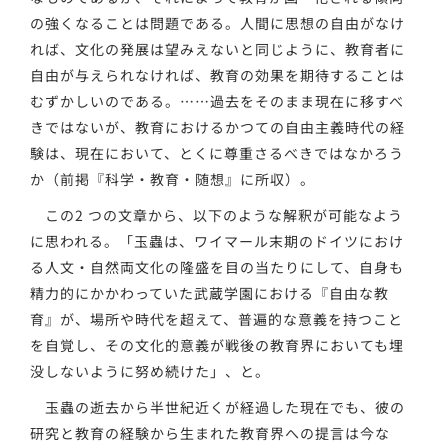
の強くなることは問題である。人間に思想の自由がなけ
れば、文化の発展は望みえないと同じように、教育者に
自由が与えられなければ、教育の効果を期待することは
むずかしいのである。……過去をそのまま現在に移すべ
きではないが、教育におけるかつての自由主義時代の経
験は、現在において、とくに尊重さるべきではなかろう
か（前掲『科学・教育・随想』に所収）。
この2 つの文章から、以下のような解釈が可能なよう
に思われる。「玉蟲は、ワイマール末期のドイツにおけ
る人文・自然両文化の隆盛を目の当たりにして、自身も
精力的にかかわっていた武蔵学園における『自由な教
育』が、場所や時代を超えて、普遍的な意義を持つこと
を自覚し、その文化的意義が戦後の教育界においても埋
没しないように努め続けた」、と。
玉蟲の逝去から半世紀近くが経過した現在でも、彼の
研究と教育の経験から生まれた教育界への提言は今な