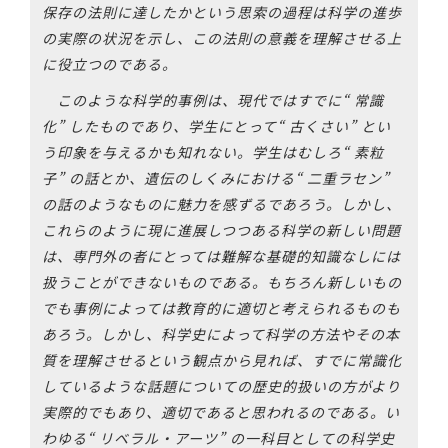
保存の法則に達したかという思索の過程は科学の進歩
の実際の状況を示し、この法則の意義を理解させる上
に役立つのである。
このような科学的事例は、現代ではすでに“ 常識
化” したものであり、学生にとって“ 古くさい” とい
う印象を与えるかも知れない。学生はむしろ“ 素粒
子” の話とか、遺伝のしくみにおける“ 二重ラセン”
の話のようなものに魅力を感ずるであろう。しかし、
これらのように現に進展しつつある科学の新しい問題
は、専門外の者にとっては難解な基礎的知識なしには
扱うことができないものである。もちろん新しいもの
でも事例によっては教育的に適切と考えられるものも
あろう。しかし、科学史によって科学の方法やその本
質を理解させるという観点から見れば、すでに常識化
しているような話題についての歴史的扱いの方がより
実際的でもあり、適切であると思われるのである。い
わゆる“ リベラル・アーツ” の一科目としての科学史