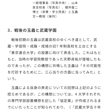
一郎理事長（写真中央）、山本
良吉校長（写真右）、櫻井錠二
博士（来賓・学士院長）と玉蟲
文一教授（後列）
3．戦後の玉蟲と武蔵学園
戦後初期の玉蟲は武蔵高校のゆくべき道として、武
蔵・学習院・成蹊・成城の旧7 年制高校を土台とする
「東京連合大学」の設置に向けて奔走した。これはもと
もと、当時の学習院教授であった天野貞祐が提唱したも
のであったが、この構想に共鳴した玉蟲は「その可能性
を打診するために二、三心当りの方面に当ってみた」と
いう。
玉蟲による自身の奔走についての回想は上記のように
控えめであるが、この構想については、4 大学それぞれ
の専門学部設置構想を記した「協定案」が作成されるま
でにいたったことが知られており、（『武蔵大学五十年