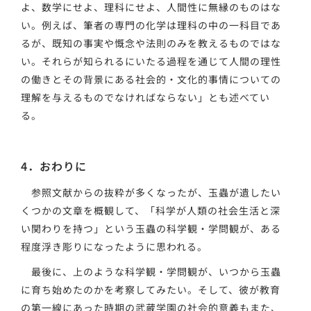
よ、数学にせよ、理科にせよ、人間性に無縁のものはな
い。例えば、筆者の専門の化学は理科の中の一科目であ
るが、既知の事実や慨念や法則のみを教えるものではな
い。それらが知られるにいたる過程を通じて人間の理性
の働きとその背景にある社会的・文化的事情についての
理解を与えるものでなければならない」とも述べてい
る。
4．おわりに
参照文献からの抜粋が多くなったが、玉蟲が遺したい
くつかの文章を概観して、「科学が人類の社会生活と深
い関わりを持つ」という玉蟲の科学観・学問観が、ある
程度浮き彫りになったように思われる。
最後に、上のような科学観・学問観が、いつから玉蟲
に育ち始めたのかを考察してみたい。そして、彼が教育
の第一線にあった時期の武蔵学園の社会的意義もまた、