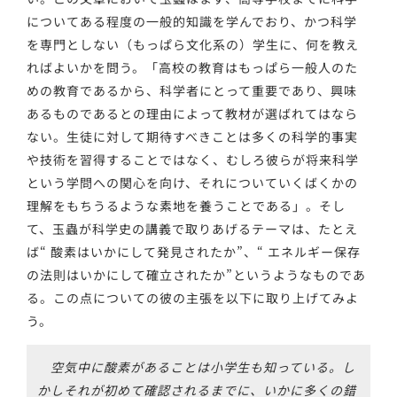
についてある程度の一般的知識を学んでおり、かつ科学
を専門としない（もっぱら文化系の）学生に、何を教え
ればよいかを問う。「高校の教育はもっぱら一般人のた
めの教育であるから、科学者にとって重要であり、興味
あるものであるとの理由によって教材が選ばれてはなら
ない。生徒に対して期待すべきことは多くの科学的事実
や技術を習得することではなく、むしろ彼らが将来科学
という学問への関心を向け、それについていくばくかの
理解をもちうるような素地を養うことである」。そし
て、玉蟲が科学史の講義で取りあげるテーマは、たとえ
ば“ 酸素はいかにして発見されたか”、“ エネルギー保存
の法則はいかにして確立されたか”というようなものであ
る。この点についての彼の主張を以下に取り上げてみよ
う。
空気中に酸素があることは小学生も知っている。し
かしそれが初めて確認されるまでに、いかに多くの錯