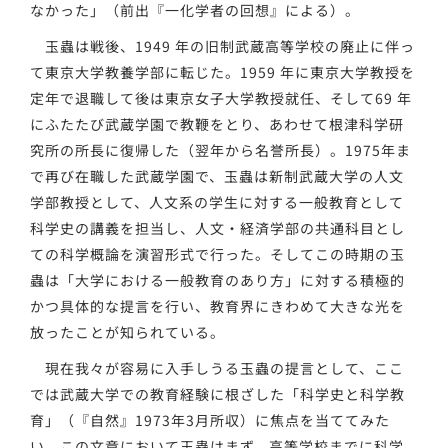
なかった」（前出『一化学者の回想』による）。
玉蟲は戦後、1949 年の旧制武蔵高等学校の廃止に伴っ
て東京大学教養学部に転じた。1959 年に東京大学教授を
定年で退職して後は東京女子大学教授就任、そして69 年
にふたたび武蔵学園で教鞭をとり、あわせて根津科学研
究所の所長に復帰した（翌年から名誉所長）。1975年ま
で再び在職した武蔵学園で、玉蟲は新制武蔵大学の人文
学部教授として、人文系の学生に対する一般教育として
科学史の講義を担当し、人文・経済学部の共通科目とし
ての科学概論を演習形式で行った。そしてこの時期の玉
蟲は「大学における一般教育のあり方」に対する積極的
かつ具体的な提言を行い、教育界にきわめて大きな光を
放ったことが知られている。
現在我々が容易に入手しうる玉蟲の提言として、ここ
では武蔵大学での教育経験に根ざした「科学史と科学教
育」（『自然』1973年3月所収）に焦点を当ててみた
い。この文章において玉蟲はまず、高等学校までに科学