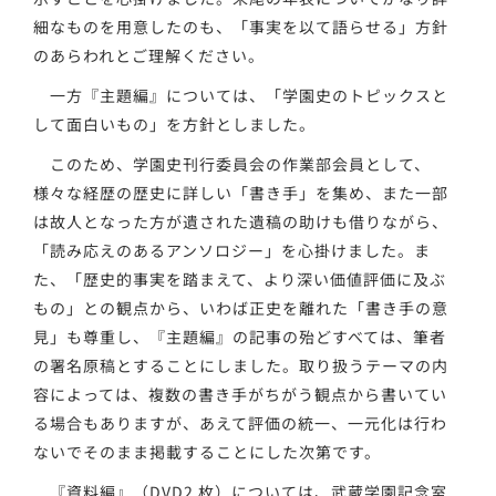
細なものを用意したのも、「事実を以て語らせる」方針
のあらわれとご理解ください。
一方『主題編』については、「学園史のトピックスと
して面白いもの」を方針としました。
このため、学園史刊行委員会の作業部会員として、
様々な経歴の歴史に詳しい「書き手」を集め、また一部
は故人となった方が遺された遺稿の助けも借りながら、
「読み応えのあるアンソロジー」を心掛けました。ま
た、「歴史的事実を踏まえて、より深い価値評価に及ぶ
もの」との観点から、いわば正史を離れた「書き手の意
見」も尊重し、『主題編』の記事の殆どすべては、筆者
の署名原稿とすることにしました。取り扱うテーマの内
容によっては、複数の書き手がちがう観点から書いてい
る場合もありますが、あえて評価の統一、一元化は行わ
ないでそのまま掲載することにした次第です。
『資料編』（DVD2 枚）については、武蔵学園記念室