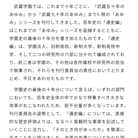
武蔵学園では、これまで十年ごとに、『武蔵五十年の
あゆみ』から『武蔵九十年のあゆみ』まで5 冊の「あゆ
み」シリーズを刊行してきました。百年史の「通史編」
はこれまでの「あゆみ」シリーズを追補するとともに、
学園史の最後の十年分を書き加えたものです。『通史
編』は、学園法人、旧制高校、新制大学、新制高校中
学、そして二つの研究所の六部に分かれて編成されてお
り、前二者は学園の、その他は各所属校や研究所の担当
で執筆され、それらを刊行委員会の責任においてとりま
とめ、平仄をあわせたものです。
学園史の最後の十年分について言えば、いずれの部門
においても、百年史全体の中でかなり特筆すべき大きな
改革がおこなわれたため、若干分量が多くなっています。
刊行委員会の姿勢として、『通史編』については、直接
的な歴史評価よりは、なるべく客観的な事実を記述して
いくことに注力し、「そのとき何があったか」を簡潔に
示すことを心掛けました。末尾の年表についてかなり詳