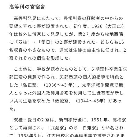
高等科の寄宿舎
高等科発足にあたって、尋常科寮の経験者の中からの
要望を容れて寮が設置された。初年度、1926（大正15）
年は校外に借家して発足したが、第2 年度から校地西隅
に「双桂」・「愛日」の2 寮が建設された。どちらも16
名収容の小さなもので、運営は生徒の自主性に任され、2
寮それぞれの個性を形成した。
この他に、学校が認めたものとして、6 期理科卒業生矢
部正澄の発意で作られ、矢部塾頭の個人的指導を特色と
した「弘正塾」（1936～43 年）、太平洋戦争開戦で無
人となった外国人教師用舎宅を利用して生徒有志が新し
い共同生活を求めた「致誠寮」（1944～45年）があっ
た。
双桂・愛日の2 寮は、新制移行後に、1951 年、高校寮
として再開され、「武蔵寮」のち「白雉寮」と命名され
て、1968年3 月、江古田校地の再編事業で撤去されるま