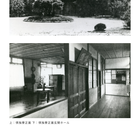
上：慎独寮正面 下：慎独寮正面玄関ホール