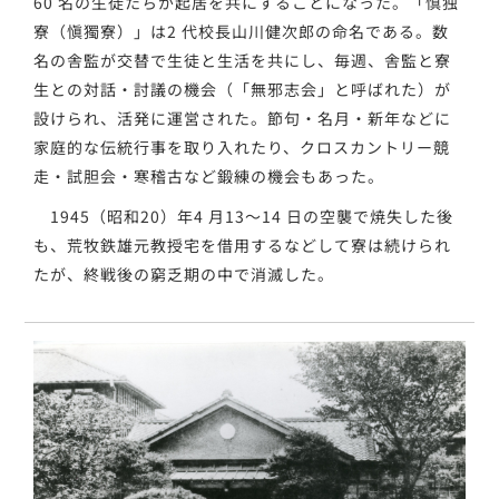
60 名の生徒たちが起居を共にすることになった。「慎独
寮（愼獨寮）」は2 代校長山川健次郎の命名である。数
名の舎監が交替で生徒と生活を共にし、毎週、舎監と寮
生との対話・討議の機会（「無邪志会」と呼ばれた）が
設けられ、活発に運営された。節句・名月・新年などに
家庭的な伝統行事を取り入れたり、クロスカントリー競
走・試胆会・寒稽古など鍛練の機会もあった。
1945（昭和20）年4 月13～14 日の空襲で焼失した後
も、荒牧鉄雄元教授宅を借用するなどして寮は続けられ
たが、終戦後の窮乏期の中で消滅した。