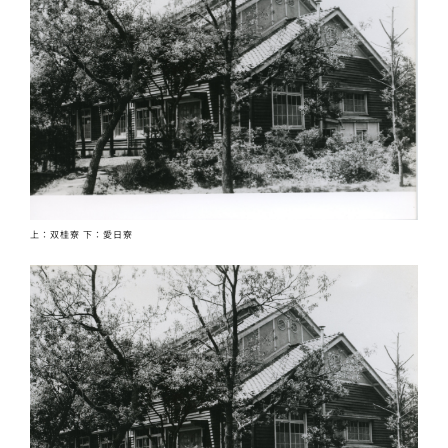
上：双桂寮 下：愛日寮