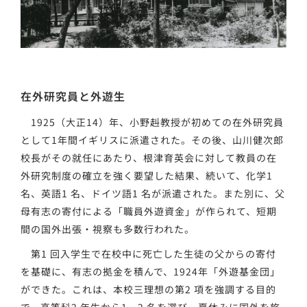
在外研究員と外遊生
1925（大正14）年、小野赳教授が初めての在外研究員
として1年間イギリスに派遣された。その後、山川健次郎
校長がその就任にあたり、根津育英会に対して教員の在
外研究制度の確立を強く要望した結果、続いて、化学1
名、英語1 名、ドイツ語1 名が派遣された。また別に、父
母有志の寄付による「職員外遊資金」が作られて、短期
間の国外出張・視察も多数行われた。
第1 回入学生で在校中に死亡した生徒の父からの寄付
を基礎に、有志の拠金を積んで、1924年「外遊基金団」
ができた。これは、本校三理想の第2 項を強調する目的
で、高等科2 年生から1、2 名を選び、夏休みに国外を旅