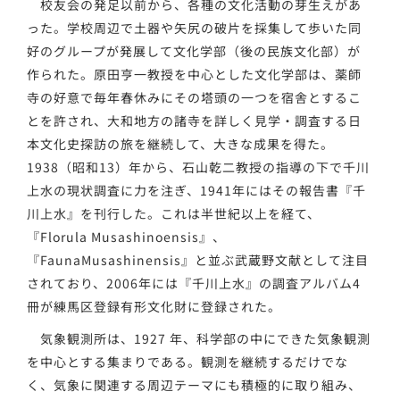
校友会の発足以前から、各種の文化活動の芽生えがあ
った。学校周辺で土器や矢尻の破片を採集して歩いた同
好のグループが発展して文化学部（後の民族文化部）が
作られた。原田亨一教授を中心とした文化学部は、薬師
寺の好意で毎年春休みにその塔頭の一つを宿舎とするこ
とを許され、大和地方の諸寺を詳しく見学・調査する日
本文化史探訪の旅を継続して、大きな成果を得た。
1938（昭和13）年から、石山乾二教授の指導の下で千川
上水の現状調査に力を注ぎ、1941年にはその報告書『千
川上水』を刊行した。これは半世紀以上を経て、
『Florula Musashinoensis』、
『FaunaMusashinensis』と並ぶ武蔵野文献として注目
されており、2006年には『千川上水』の調査アルバム4
冊が練馬区登録有形文化財に登録された。
気象観測所は、1927 年、科学部の中にできた気象観測
を中心とする集まりである。観測を継続するだけでな
く、気象に関連する周辺テーマにも積極的に取り組み、