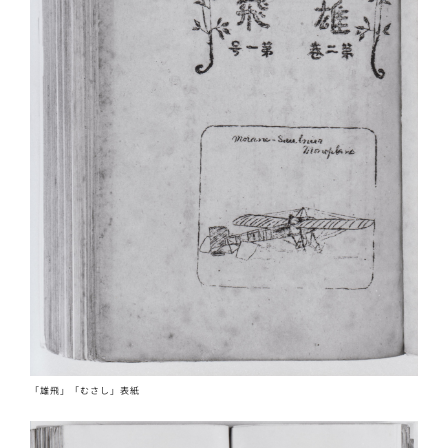
「雄飛」「むさし」表紙