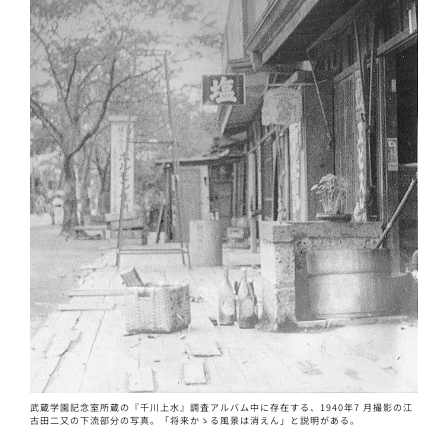
武蔵学園記念室所蔵の『千川上水』調査アルバム中に存在する、1940年7 月撮影の江
古田二又の下流部分の写真。「将来かゝる風景は消えん」と説明がある。