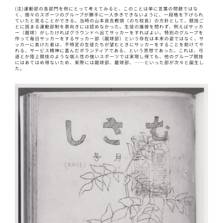
(注)運動部の各部門を例にとって考えてみると、このことは単に言葉の問題ではな
く、個々のスポーツのグループが勝手に一人歩きできないように、一段格を下げられ
ていたと見ることができる。当時の山本良吉教頭（のち校長）の方針として、競技ご
とに固まる運動部制を表向きには認めなかった。生徒の誰彼を問わず、例えばサッカ
ー（蹴球）がしたければグラウンドヘ出てサッカーをすればよい。特別のグループを
作って毎日サッカーをするサッカー部（蹴球部）という存在は本来の姿ではなく、サ
ッカーに長けた者は、不特定の生徒たちが望むときにサッカーをすることを助けてや
れる、サービス精神に富んだボランティアである、という思想であった。これは、弓
道とか陸上競技のような個人性の強いスポーツでは実現し得ても、他のグループ競技
にはあてはめ得ないため、実際には蹴球部、籠球部、……といった部が次々と誕生し
た。