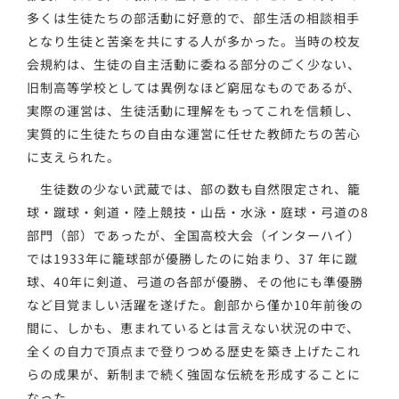
多くは生徒たちの部活動に好意的で、部生活の相談相手
となり生徒と苦楽を共にする人が多かった。当時の校友
会規約は、生徒の自主活動に委ねる部分のごく少ない、
旧制高等学校としては異例なほど窮屈なものであるが、
実際の運営は、生徒活動に理解をもってこれを信頼し、
実質的に生徒たちの自由な運営に任せた教師たちの苦心
に支えられた。
生徒数の少ない武蔵では、部の数も自然限定され、籠
球・蹴球・剣道・陸上競技・山岳・水泳・庭球・弓道の8
部門（部）であったが、全国高校大会（インターハイ）
では1933年に籠球部が優勝したのに始まり、37 年に蹴
球、40年に剣道、弓道の各部が優勝、その他にも準優勝
など目覚ましい活躍を遂げた。創部から僅か10年前後の
間に、しかも、恵まれているとは言えない状況の中で、
全くの自力で頂点まで登りつめる歴史を築き上げたこれ
らの成果が、新制まで続く強固な伝統を形成することに
なった。