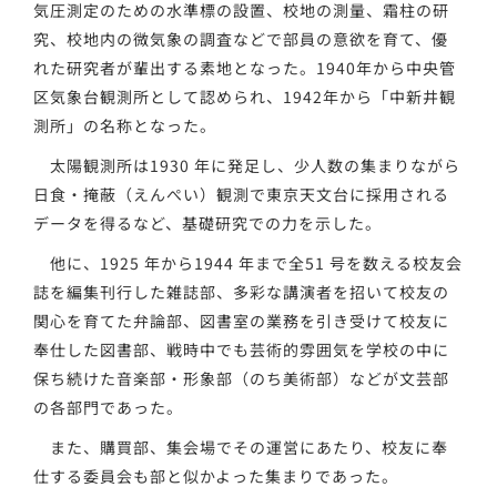
気圧測定のための水準標の設置、校地の測量、霜柱の研
究、校地内の微気象の調査などで部員の意欲を育て、優
れた研究者が輩出する素地となった。1940年から中央管
区気象台観測所として認められ、1942年から「中新井観
測所」の名称となった。
太陽観測所は1930 年に発足し、少人数の集まりながら
日食・掩蔽（えんぺい）観測で東京天文台に採用される
データを得るなど、基礎研究での力を示した。
他に、1925 年から1944 年まで全51 号を数える校友会
誌を編集刊行した雑誌部、多彩な講演者を招いて校友の
関心を育てた弁論部、図書室の業務を引き受けて校友に
奉仕した図書部、戦時中でも芸術的雰囲気を学校の中に
保ち続けた音楽部・形象部（のち美術部）などが文芸部
の各部門であった。
また、購買部、集会場でその運営にあたり、校友に奉
仕する委員会も部と似かよった集まりであった。