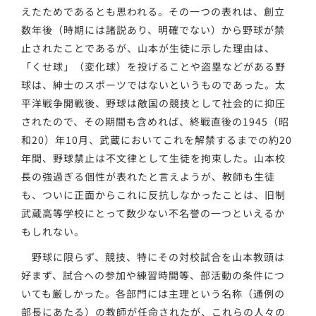
えたためであるとも思われる。その一つの表れは、創立
数年後（時期には諸説あり、明確でない）から野球が禁
止されたことであるが、山本が生徒に示した理由は、
「くせ球」（変化球）を投げることや盗塁などがある野
球は、紳士のスポーツではないというものであった。太
平洋戦争開戦後、野球は敵国の競技として社会的に抑圧
されたので、その期間も含めれば、終戦直後の1945（昭
和20）年10月、武蔵においてこれを解禁するまでの約20
年間、野球禁止は不文律として生徒を拘束した。山本校
長の強過ぎる個性が表れたと言えようが、教師も生徒
も、ついに正面からこれに反抗しなかったことは、旧制
武蔵高等学校にとって数少ない不名誉の一つといえるか
もしれない。
野球に限らず、競技、特にその対校試合を山本教頭は
好まず、試合ヘの参加や練習時間等、部活動の条件につ
いても厳しかった。各部門には主理という名称（通例の
部長にあたる）の教師が任命されたが、これらの人々の