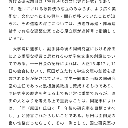
おける研究題目は「室町時代の文化史的研究」であり
*6、近世における歌舞伎の成立のみならず、より広く美
術史、文化史へとその興味・関心が移っていたことが知
られ、その造詣の深さについては、法隆寺再建・非再建
論争で有名な建築史家である足立康が追悼号で指摘して
いる*7。
大学院に進学し、副手拝命後の同研究室における原田
による重要な提言と思われるのが学生文庫の創設につい
てである。十一日会の記録によれば、大正15 年12 月11
日の会合において、原田が立たれて学生文庫の創設を提
言された旨が記されている。学生一同また当時の同研究
室の主任であった黒板勝美教授も賛成するものであり、
同研究室の歴史を考える上でも非常に重要であるが、原
田の人となりを考える上で重要なことは、同記事によれ
ば、「同（原田）氏曰く「十年後の研究室を目標とすべ
し」」と発言されたらしいことである。原田は面倒見の
良い性格だったらしく、その一例として、国史研究室の