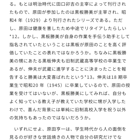
る。もとは明治時代に田口卯吉の主宰によって刊行され
たもので、原田が参加したのは黒板勝美が主宰され、昭
和4 年（1929）より刊行されたシリーズである。ただ
し、原田は健康を害したため中途でリタイアしたらしい
*12。しかし、黒板勝美が自身の作業を手伝う助手として
指名されていたということは黒板が原田のことを高く評
価していたことの表れではなかろうか。ちなみに黒板勝
美の甥にあたる黒板伸夫も旧制武蔵高等学校の卒業生で
あるが、伸夫が武蔵に進学することに決まったことを報
告すると勝美は大変喜ばれたという*13。伸夫は18 期卒
業生で昭和20 年（1945）に卒業しているので、原田の授
業を受けてはいないが、黒板勝美にしてみれば、自分も
よく知っている教え子が教えていた学校に甥が入学した
わけで、喜んだ背景には単純に旧制高校入学を祝う以外
の気持ちもあったのではないだろうか。
いずれにせよ、原田亨一は、学生時代から人の面倒を
見るのが好きな世話焼きの人物で自分の研究だけでな