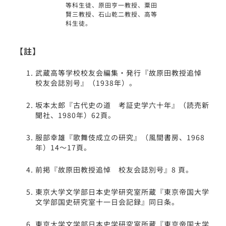
等科生徒、原田亨一教授、粟田
賢三教授、石山乾二教授、高等
科生徒。
【註】
武蔵高等学校校友会編集・発行『故原田教授追悼
校友会誌別号』（1938年）。
坂本太郎『古代史の道 考証史学六十年』（読売新
聞社、1980年）62頁。
服部幸雄『歌舞伎成立の研究』（風間書房、1968
年）14～17頁。
前掲『故原田教授追悼 校友会誌別号』8 頁。
東京大学文学部日本史学研究室所蔵『東京帝国大学
文学部国史研究室十一日会記録』同日条。
東京大学文学部日本史学研究室所蔵『東京帝国大学