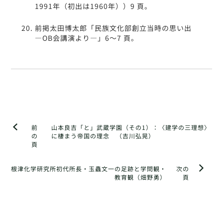
1991年（初出は1960年））9 頁。
前掲太田博太郎「民族文化部創立当時の思い出
―OB会講演より―」6～7 頁。
前
山本良吉「と」武蔵学園（その1）：〈建学の三理想〉
の
に棲まう帝国の理念 （吉川弘晃）
頁
根津化学研究所初代所長・玉蟲文一の足跡と学問観・
次の
教育観（畑野勇）
頁