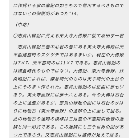
に作爲せる家の纂記の如きもので信用するべきもので
はないとの御説明があつた*14。
（中略）
〇志貴山縁起に見える東大寺大佛殿に就て原田亨一君
志貴山縁起三巻中尼君の巻にある東大寺大佛殿は天
平創建當時のスケツチではあるまいか。現在の大佛殿
は7×7、天平當時のは11×7 である。志貴山縁起の
は鎌倉時代のものではない。大佛記、東大寺要録、扶
桑略記によれば、鎌倉時代のものは天平時代の土台の
上にそのまゝ作られた。志貴山縁起のは正面に扉七ツ
あり。東大寺要録には扉十六とある。今の大佛は石台
の上に蓮座があるが、志貴山縁起の図には石台のかは
りに瑪瑙石（東大寺要録）の蓮辨の上に坐して居る。
此の瑪瑙石の蓮辨の模様は三月堂の不空羂索觀音の蓮
辨と同一形式である。この蓮辨にも三千世界の図があ
つたであらう。又志貴山縁起には脇侍が見えて居る。