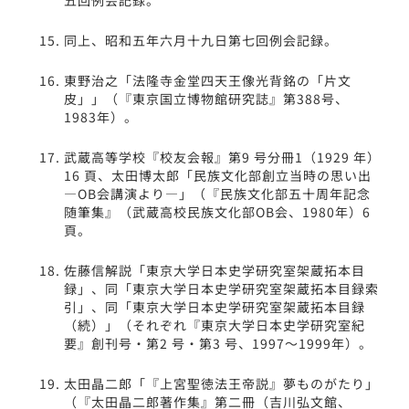
同上、昭和五年六月十九日第七回例会記録。
東野治之「法隆寺金堂四天王像光背銘の「片文
皮」」（『東京国立博物館研究誌』第388号、
1983年）。
武蔵高等学校『校友会報』第9 号分冊1（1929 年）
16 頁、太田博太郎「民族文化部創立当時の思い出
―OB会講演より―」（『民族文化部五十周年記念
随筆集』（武蔵高校民族文化部OB会、1980年）6
頁。
佐藤信解説「東京大学日本史学研究室架蔵拓本目
録」、同「東京大学日本史学研究室架蔵拓本目録索
引」、同「東京大学日本史学研究室架蔵拓本目録
（続）」（それぞれ『東京大学日本史学研究室紀
要』創刊号・第2 号・第3 号、1997～1999年）。
太田晶二郎「『上宮聖徳法王帝説』夢ものがたり」
（『太田晶二郎著作集』第二冊（吉川弘文館、