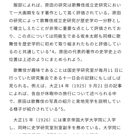
服部によれば、原田の研究は歌舞伎成立史研究におい
て一大画期をなす著作として高く評価されている。原田
の研究によって歌舞伎成立史研究が歴史学の一分野とし
て確立しえたことが非常に重要な点として評価されてお
り、この点については同級生である坂本太郎も同様に歌
舞伎を歴史学的に初めて取り組まれたものと評価してい
るのと共通している*4。原田の代表的著作の史学史上の
位置は上述のようにまとめられよう。
歌舞伎が趣味であることは国史学研究室が毎月11 日に
行っていた研究集会である十一日会の記録にもしばしば
見られる。例えば、大正14 年（1925）9 月21 日の記事
によれば、各自が休暇中の旅行について述べられる中
で、原田は歌舞伎の写真の紹介と実地見学を説明してい
る様子が紹介されている*5。
大正15 年（1926）には東京帝国大学大学院に入学
し、同時に史学研究室別室副手を務めている。大学院に