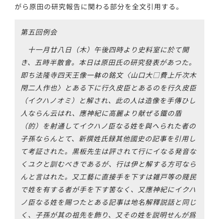
がら原田の研究報告に関わる部分を全文引用する。
第五回例会
十一月廿八日（木）午後四時より史料室に於て開
き、五時半散會。本日は原田氏の研究發表があつた。
即ち法隆寺四天王像一躰の銘文〈山口大□費上斤次木
閇二人作也〉とある下に行久皮臣とあるのを行久皮臣
（イクハノオミ）と解され、此の人は造像を手傳ひし
人ならん云はれ、應神紀に高麗より献ぜる鐵の盾
（的）を射通してイクハノ臣なる姓を與へられた者の
子孫ならんとて、新撰姓氏録其他國史の記事を引用し
て考証された。黒板先生は評されて行にイなる発音な
くユクと訓むべきであるが、行は伊と解する方可なら
んと言はれた。又工藝に直接手を下すは雑戸等の賤民
で姓を有する者が手を下す筈なく、又應神紀にイクハ
ノ臣なる姓を賜つたとある記事は地名解釋説話と同じ
く、子孫が其の祖先を飾り、又その姓を説明せんが爲