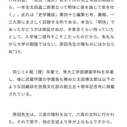
ら、一年生太田晶二郎君立って明快に是を論じて気を吐
く」。此れは『史学雑誌』第四十三編第七号、彙報、一
三九頁にまさしく記録する所である。本当に「明快」で
あったかどうかは保証せぬが、半家言ぐらい持っていた
として、入学後二個月そこそこだったのだから、失礼な
がら大学の御蔭ではない、原田先生の賜ものにほかなら
ぬ*19。
同じく4 期（理）卒業で、帝大工学部建築学科を卒業
し、後に武蔵学園の学園長も務めた太田博太郎は以下の
ような回顧談を民族文化部の創立五十周年記念号に掲載
されている。
原田先生は、三高の理科を出て、六高の文科に行かれ
た。それで若干、他の生徒より年が上なもんですから、