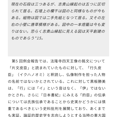
現在の石段は三つあるが、志貴山縁起のは五つに区切
られて居る。石壇上の欄干は図のと同様なものが今も
ある。組物は図では二手先組となつて居る。又その左
右の小壁に唐草模様がある。図中の一本燈籠は今も変
りはない。恐らく志貴山縁起に見える図は天平創建の
ものであらう*15。
第5 回例会報告では、法隆寺四天王像の銘文について
「片文皮臣」と読まれていたものに対して、「行久皮
臣」（イクハノオミ）と釈読し、仏像制作を担った人物
の名前ではないかとされている。これに対して黒板勝美
は、「行」には「イ」という音はなく、「伊」ではない
かとされ、さらに『日本書紀』にみえる「的臣」の伝承
については氏族伝承であることから史実かどうかには慎
重であるべきという史料批判を展開しており、あくまで
も実証、論証的歴史学を志向しようとする当時の東大国