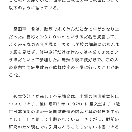
した坂本太郎がいた。坂本は自叙伝の中で原田について
以下のように語っている。
原田亨一君は、肋膜で永く休んだとかで年がかなり上
だった。自称オンケルOnkelというあだ名を披露して、
よくみんなの面倒を見た。ただし学校の講義にはあんま
り顔を見せず、修学旅行だけは休んでは卒業できぬとい
う噂だといって参加した。無類の歌舞伎好きで、この人
の案内で同級生数名が歌舞伎座の三階に行ったことがあ
る*2。
歌舞伎好きが高じて卒業論文は、出雲の阿国歌舞伎に
ついてであり、後に昭和3 年（1928）に至文堂より『近
世日本演劇の源流―阿国歌舞伎の内容と其の発展を中心
として―』と題して出版されている。さすがに、戦前の
研究のため現在では引用されることも少ない本書である