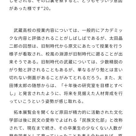
しをされる、その口裏を察すると、どうもそういう意図
があった様です*20。
武蔵高校の授業内容については、一般的にアカデミッ
クな内容と評価されることがしばしばであるが、太田晶
二郎の回想は、旧制時代から原文にあたって授業を行う
様子が看取され、校風の淵源が旧制時代に遡ることが出
来そうである。旧制時代の武蔵については、少数精鋭の
がり勉と評されることもあるが、単なるがり勉とは言い
切れない側面があることがみてとれるだろう。また、太
田博太郎の随想からは、「十年後の研究室を目標とすべ
し」と発言されたように、将来を見据えた人材育成を行
っていこうという姿勢が感じ取れる。
拓本展覧会を開くなど原田が精力的に活動された文化
学部は後に民文の愛称でよばれる「民族文化部」と改称
されて、現在まで続き、その卒業生の少なくない人数が
歴史学者として育っていったことを考え合わせれば、原