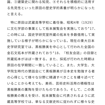
識、③建築史に関わる知見、④それらを積極的に活用す
る先見性といった原田の歴史学的素養が明らかになった
と言える。
特に原田は武蔵高等学校に着任後、昭和4年（1929）
に文化学部の事業として拓本展覧会を実施しており*17、
この時には、国史学研究室所蔵の拓本を多数借用して実
施している様子が明らかになっている。現在の東大日本
史学研究室では、黒板勝美を中心として行われた全国の
金石文拓本が所蔵されており*18、『校友会誌』の目録と
所蔵拓本がほぼ一致する。また、採拓が行われた時期は
原田の在学期間に一致していること、また、大学生、大
学院生時代の懇話会にて黒板勝美が日本史を勉強する者
の心得として様々な分野に精通すべきことを縷々述べて
いることから考えても、美術、芸術史料活用の積極性は
黒板勝美の薫陶を受けたものであろう。そして、この黒
板勝美の教えを受け、拓本展覧会に代表されるように武
蔵高等学校では、単なる文献史料に捉われずに様々な史