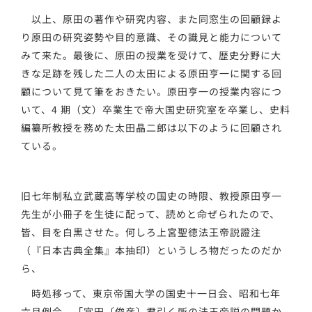
以上、原田の著作や研究内容、また同窓生の回顧録よ
り原田の研究姿勢や目的意識、その識見と能力について
みて来た。最後に、原田の授業を受けて、歴史分野に大
きな足跡を残した二人の太田による原田亨一に関する回
顧について見て筆をおきたい。原田亨一の授業内容につ
いて、4 期（文）卒業生で帝大国史研究室を卒業し、史料
編纂所教授を務めた太田晶二郎は以下のように回顧され
ている。
旧七年制私立武蔵高等学校の国史の時限、教授原田亨一
先生が小冊子を生徒に配って、読めと命ぜられたので、
皆、目を白黒させた。何しろ上宮聖徳法王帝説證注
（『日本古典全集』本抽印）というしろ物だったのだか
ら、
時処移って、東京帝国大学の国史十一日会、昭和七年
六月例会、「宮田〔俊彦〕君引く所の法王帝説の問題か