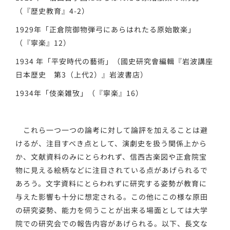
（『歴史教育』4-2）
1929年「正倉院御物弾弓にあらはれたる原始散楽」
（『寧楽』12）
1934 年「平安時代の藝術」（國史研究會編輯『岩波講座
日本歴史 第3（上代2）』岩波書店）
1934年「伎楽雑攷」（『寧楽』16）
これら一つ一つの論考に対して論評を加えることは避
けるが、注目すべき点として、演劇史を扱う関係上から
か、文献資料のみにとらわれず、信西古楽図や正倉院宝
物に見える絵柄などに注目されている点があげられるで
あろう。文字資料にとらわれずに研究する姿勢が教育に
与えた影響も十分に想定される。この他にこの様な原田
の研究姿勢、能力を伺うことが出来る場面としては大学
院での研究会での報告内容があげられる。以下、長文な