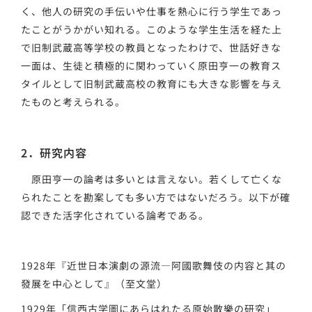
く、他人の研究の手伝いや仕事を熱心に行う学生であっ
たことがうかがい知れる。このような学生生活を経た上
で旧制武蔵高等学校の教員となったわけで、世話好きな
一面は、生徒と積極的に関わっていく原田亨一の教育ス
タイルとして旧制武蔵高校の教育にも大きな影響を与え
たものと考えられる。
2．研究内容
原田亨一の論考は多いとは言えない。若くして亡くな
られたことを勘案しても多い方ではないだろう。以下が確
認できた活字化されている論考である。
1928年『近世日本演劇の源流―阿國歌舞伎の内容と其の
發展を中心として』（至文堂）
1929年「信西古学圖にあらはれたる原始散樂の研究」