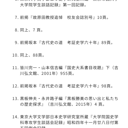
大学院学生談話記録』第一回記録。
前掲『故原田教授追悼 校友会誌別号』10頁。
同上、7 頁。
前掲坂本『古代史の道 考証史学六十年』89頁。
同上、88頁。
皆川完一・山本信吉編『国史大系書目改題』下（吉
川弘文館、2001年）955頁。
前掲坂本『古代史の道 考証史学六十年』98頁。
黒板伸夫・永井路子編『黒板勝美の思い出と私たち
の歴史探求』（吉川弘文館、2015年）4 頁。
東京大学文学部日本史学研究室所蔵『大学院国史学
科専攻学生談話会記録』昭和四年十一月廿八日付第
五回例会記録。