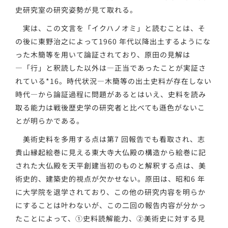
史研究室の研究姿勢が見て取れる。
実は、この文言を「イクハノオミ」と読むことは、そ
の後に東野治之によって1960 年代以降出土するようにな
った木簡等を用いて論証されており、原田の見解は
―「行」と釈読した以外は―正当であったことが実証さ
れている*16。時代状況―木簡等の出土史料が存在しない
時代―から論証過程に問題があるとはいえ、史料を読み
取る能力は戦後歴史学の研究者と比べても遜色がないこ
とが明らかである。
美術史料を多用する点は第7 回報告でも看取され、志
貴山縁起絵巻に見える東大寺大仏殿の構造から絵巻に記
された大仏殿を天平創建当初のものと解釈する点は、美
術史的、建築史的視点が欠かせない。原田は、昭和6 年
に大学院を退学されており、この他の研究内容を明らか
にすることは叶わないが、この二回の報告内容が分かっ
たことによって、①史料読解能力、②美術史に対する見