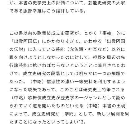
が、本書の史学史上の評価について、芸能史研究の大家
である服部幸雄はこう論評している。
この書以前の歌舞伎成立史研究が、とかく「事始」的に
「出雲阿国伝」にかかわりすぎて、いわゆる「出雲阿国
の伝説」に入っている芸能（念仏踊・神楽など）以外に
眼を向けようとしなかったのに対して、視野を周辺の先
行諸芸能に拡げねばならないということに着目されたわ
けで、成立史研究の段階としては明らかに一つの飛躍で
あった。（中略）信憑性の濃い一等史料を利用するよう
になった嚆矢であって、このことは研究史上特筆される
（中略）歌舞伎成立史が歴史学の一ジャンルとして認め
られていく道を開いたものといえる（中略）本書の出現
によって、成立史研究が「学問」として、新しい展開を果
たすことになったといってもよい*3。