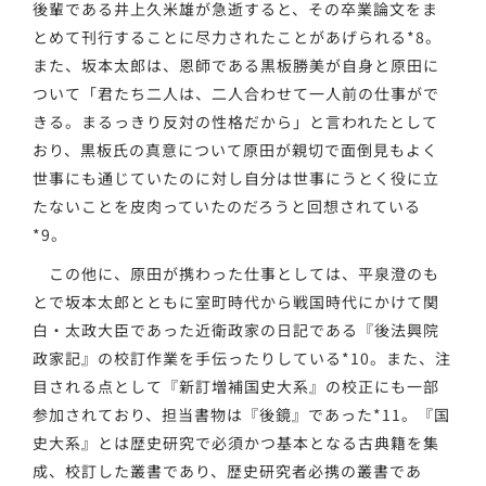
後輩である井上久米雄が急逝すると、その卒業論文をま
とめて刊行することに尽力されたことがあげられる*8。
また、坂本太郎は、恩師である黒板勝美が自身と原田に
ついて「君たち二人は、二人合わせて一人前の仕事がで
きる。まるっきり反対の性格だから」と言われたとして
おり、黒板氏の真意について原田が親切で面倒見もよく
世事にも通じていたのに対し自分は世事にうとく役に立
たないことを皮肉っていたのだろうと回想されている
*9。
この他に、原田が携わった仕事としては、平泉澄のも
とで坂本太郎とともに室町時代から戦国時代にかけて関
白・太政大臣であった近衛政家の日記である『後法興院
政家記』の校訂作業を手伝ったりしている*10。また、注
目される点として『新訂増補国史大系』の校正にも一部
参加されており、担当書物は『後鏡』であった*11。『国
史大系』とは歴史研究で必須かつ基本となる古典籍を集
成、校訂した叢書であり、歴史研究者必携の叢書であ