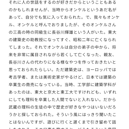
それに人の世話をするのが好きだからということもある
のかもしれませんが、当時からオンケルというあだ名が
あって、自分でも気に入っておられた。で、我々もオンケ
ル、オンケルと呼んでおりましたが、そのオンケルさん
の三高の時の同級生に長谷川輝雄という人がいた。東大
の建築史の助教授になってすぐ、昭和二年に亡くなられ
てしまった。それでオンケルは自分の弟子の中から、将
来を非常に属目されながら若くして亡くなった、親友、
長谷川さんの代わりになる様なやつを作っておきたいと
思っておられたらしい。ただ建築史は、ヨーロッパでは
考古学者、または美術史家がやるけど、日本では建築の
卒業生の商売になっている。当時、工学部に建築学科が
あったのは、東大と京大と東工大ですけれども、いずれ
にしても理科を卒業した人間でないと入れない。だから
武蔵の理科の生徒の中で歴史が好きなやつはいないだろ
うかと探しておられた。そういう風にはっきり聞いたこ
とはないんですが、遊びに行くと遅くまで引き留めて話