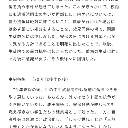
傷を負う事件が起きてしまった。これがきっかけで、校内
にも過激派同士の争いが再燃した。内ゲバについては、
暴力抗争は絶対に許さないこと、抗争が行われた場合に
は必ず厳しい処分をすることを、父兄同伴の場で、問題
生徒数名には申し渡した。安保の日における対応とは全
く異なる方針であることを明確に出したことで、以後、
生徒内での暴力抗争は起こらなかった。重傷の生徒は約1
ヶ月後に意識が戻り、その後徐々に回復した。
◆紛争後 （70 年代後半以後）
70 年安保の後、世の中も武蔵高中も急速に落ちつきを
取り戻していった。もちろん、外ではセクト間の抗争が
引き続いていたし、成田闘争は、安保騒動が終わっても
燃え尽きない学生たちの結集場として残った。一方、若
者社会は急激に非政治化し、「しらけ世代」とか「三無
主義」とかが言いならわされるようになった。しかし、