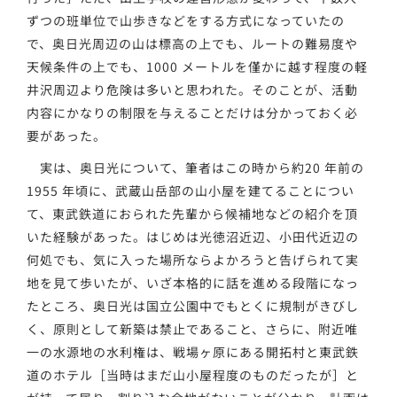
ずつの班単位で山歩きなどをする方式になっていたの
で、奥日光周辺の山は標高の上でも、ルートの難易度や
天候条件の上でも、1000 メートルを僅かに越す程度の軽
井沢周辺より危険は多いと思われた。そのことが、活動
内容にかなりの制限を与えることだけは分かっておく必
要があった。
実は、奥日光について、筆者はこの時から約20 年前の
1955 年頃に、武蔵山岳部の山小屋を建てることについ
て、東武鉄道におられた先輩から候補地などの紹介を頂
いた経験があった。はじめは光徳沼近辺、小田代近辺の
何処でも、気に入った場所ならよかろうと告げられて実
地を見て歩いたが、いざ本格的に話を進める段階になっ
たところ、奥日光は国立公園中でもとくに規制がきびし
く、原則として新築は禁止であること、さらに、附近唯
一の水源地の水利権は、戦場ヶ原にある開拓村と東武鉄
道のホテル［当時はまだ山小屋程度のものだったが］と