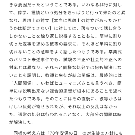
きな要因だったということである。いわゆる非行に対し
て、停学、謹慎という処分をきっぱりと行って来たのと異
なり、思想上の対立［本当に思想上の対立があったかど
うかは断定できない］に対しては、落ちついて話し合う
しかないことを繰り返し説得するとともに、簡単に割り
切った返事を求める彼等の要求に、それほど単純に割り
切れないことの意味をよく話したつもりである。卒業式
のバリスト未遂事件でも、試験の不正や社会的不正への
対応とは異なり、それらと同様な処分では何も解決しな
いことを説明し、教師と生徒が結ぶ関係は、最終的には
「人間関係」、いわばヒューマニズムとも言うべき、簡
単には説明出来ない複合的思想が根本にあることを述べ
たつもりである。そのことにはその直後に、彼等からは
げしい反発が寄せられたが、それ以上の反乱はなかっ
た。通常の処分は行われることなく、大部分の問題は時
が解決した。
同様の考え方は「70年安保の日」の対生徒の方針にも