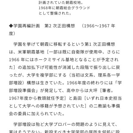
計画されていた朝霞校地。
1968年に朝霞総合グラウンド
として整備された。
◆学園再編計画 第2 次正田構想 （1966～1967 年
度）
学園を挙げて朝霞に移転するという第1 次正田構想
は、米軍朝霞基地［一部は既に自衛隊が使用中、さらに
1966 年にはホークミサイル基地となることが予定され
た］の追加払下げ可能性が消滅した段階で振り出しに戻
ったが、大学を複学部にする（当初は文系、理系各一学
部増設）構想は生きていた。1966年度の終わりには「学
部増設準備会」が発足して、高中からは大坪［筆者。
1967年度から教頭就任予定］と島田［いずれ日本史担当
として大学への移籍が予想されていた］の二教諭も準備
会の委員に加えられていた。
学部増設は殆ど大学プロパーの問題のように見えて、
実はそうでない。新設すべき大学学部の居所を何処に設