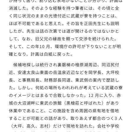
が持って居り、割り込む余地がないことが分かり、計画は
消滅した。そのような経験を持つ筆者には、その頃と全
く同じ状況のままの光徳付近に武蔵が寮を持つことは、
ほぼ不可能であると思えた。その旨を正田先生にも説明
したが、先生は話の次第では道が開けるのではないかと
して、なお、旧父兄の縁故を頼って交渉を続けられた。
そして、この年10 月、環境庁の許可が下りないことが明
確となり、計画は白紙に戻った。
候補地探しは続行され裏磐梯の檜原湖周辺、同沼尻付
近、安達太良山東面の岳温泉近辺などを岡学長、大坪校
長、と事務局長、財務部長同道、東武側の案内で歴訪し
た。しかし、何処の場所もわれわれが考えている武蔵の寮
のイメージとはまるで合致しなかった。12 月に入り、赤
城の大沼湖畔に東武の旅館（黒檜莊と呼ばれた）があり
休業中であること、この施設を含め周囲の県有地を借地
することが可能との話があり、取りあえず都合のつく3 人
（大坪、高久、志村）だけで現地を訪れた。会社や学校