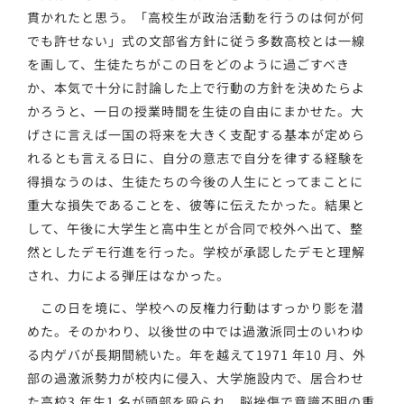
貫かれたと思う。「高校生が政治活動を行うのは何が何
でも許せない」式の文部省方針に従う多数高校とは一線
を画して、生徒たちがこの日をどのように過ごすべき
か、本気で十分に討論した上で行動の方針を決めたらよ
かろうと、一日の授業時間を生徒の自由にまかせた。大
げさに言えば一国の将来を大きく支配する基本が定めら
れるとも言える日に、自分の意志で自分を律する経験を
得損なうのは、生徒たちの今後の人生にとってまことに
重大な損失であることを、彼等に伝えたかった。結果と
して、午後に大学生と高中生とが合同で校外へ出て、整
然としたデモ行進を行った。学校が承認したデモと理解
され、力による弾圧はなかった。
この日を境に、学校への反権力行動はすっかり影を潜
めた。そのかわり、以後世の中では過激派同士のいわゆ
る内ゲバが長期間続いた。年を越えて1971 年10 月、外
部の過激派勢力が校内に侵入、大学施設内で、居合わせ
た高校3 年生1 名が頭部を殴られ、脳挫傷で意識不明の重