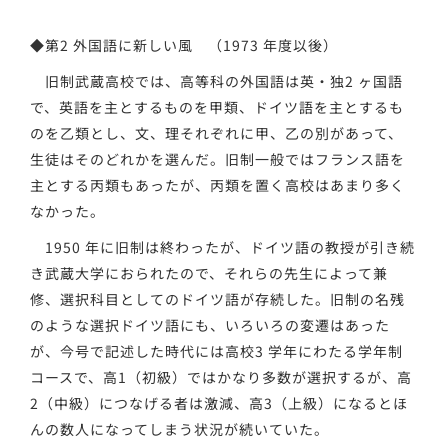
◆第2 外国語に新しい風 （1973 年度以後）
旧制武蔵高校では、高等科の外国語は英・独2 ヶ国語
で、英語を主とするものを甲類、ドイツ語を主とするも
のを乙類とし、文、理それぞれに甲、乙の別があって、
生徒はそのどれかを選んだ。旧制一般ではフランス語を
主とする丙類もあったが、丙類を置く高校はあまり多く
なかった。
1950 年に旧制は終わったが、ドイツ語の教授が引き続
き武蔵大学におられたので、それらの先生によって兼
修、選択科目としてのドイツ語が存続した。旧制の名残
のような選択ドイツ語にも、いろいろの変遷はあった
が、今号で記述した時代には高校3 学年にわたる学年制
コースで、高1（初級）ではかなり多数が選択するが、高
2（中級）につなげる者は激減、高3（上級）になるとほ
んの数人になってしまう状況が続いていた。