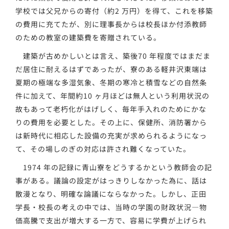
学校では父兄からの寄付（約2 万円）を得て、これを移築
の費用に充てたが、別に理事長からは校長ほか付添教師
のための教室の建築費を寄贈されている。
建築が古めかしいとは言え、築後70 年程度ではまだま
だ居住に耐えるはずであったが、寮のある軽井沢東端は
夏期の極端な多湿気象、冬期の寒冷と積雪などの自然条
件に加えて、年間約10 ヶ月ほどは無人という利用状況の
故もあって老朽化がはげしく、毎年手入れのためにかな
りの費用を必要とした。その上に、保健所、消防署から
は新時代に相応した設備の充実が求められるようになっ
て、その場しのぎの対応は許され難くなっていた。
1974 年の記録に青山寮をどうするかという教師会の記
事がある。議論の設定がはっきりしなかった為に、話は
散漫となり、明確な論議にならなかった。しかし、正田
学長・校長の考えの中では、当時の学園の財政状況―物
価高騰で支出が増大する一方で、容易に学費が上げられ