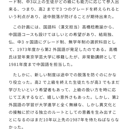
ード制、中3以上の生徒がどの級にも能力に応じて参入出
来る、つまり、高2 までで3 つのグレードを終えられると
いう利点があり、途中脱落が防げることが期待出来た。
この計画には、国語科（漢文担当）高橋稔教諭から、
中国語コースも設けてほしいとの希望があり、結局独、
仏、中3 ヶ国語にグレード制、無学年制の選択科目とし
て、1973年度から第2 外国語が発足したのである。高橋
氏は翌年東京学芸大学に移籍したが、非常勤講師として
1981年度まで中国語を担当した。
たしかに、新しい制度は途中での脱落を防ぐのにかな
り役立った。高2 で上級を終えた生徒たちが高3 でもまだ
学びたいという希望者もあって、上級の扱い方を時に応
じて工夫するなど、嬉しい意外さもあった。しかし、第2
外国語の学習が大学進学と全く無縁な、しかし異文化と
の接触に於ける独立のルートとしての意義を生み出すこ
とになるのはまだ10年以上先の1987年を待たねばならな
かった。