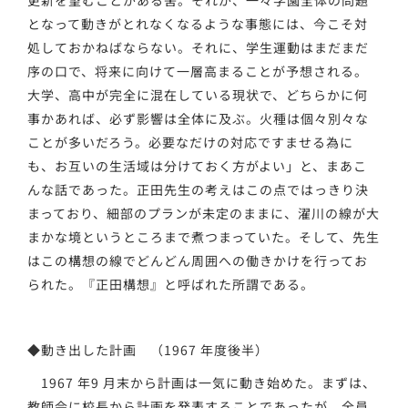
となって動きがとれなくなるような事態には、今こそ対
処しておかねばならない。それに、学生運動はまだまだ
序の口で、将来に向けて一層高まることが予想される。
大学、高中が完全に混在している現状で、どちらかに何
事かあれば、必ず影響は全体に及ぶ。火種は個々別々な
ことが多いだろう。必要なだけの対応ですませる為に
も、お互いの生活域は分けておく方がよい」と、まあこ
んな話であった。正田先生の考えはこの点ではっきり決
まっており、細部のプランが未定のままに、濯川の線が大
まかな境というところまで煮つまっていた。そして、先生
はこの構想の線でどんどん周囲への働きかけを行ってお
られた。『正田構想』と呼ばれた所謂である。
◆動き出した計画 （1967 年度後半）
1967 年9 月末から計画は一気に動き始めた。まずは、
教師会に校長から計画を発表することであったが、全員