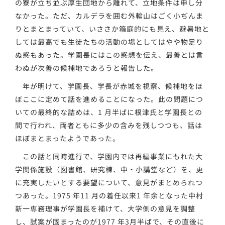
の寮が立ち並ぶ厚生団地から離れて、立地条件は申し分
なかった。ただ、カルデラを囲む外輪山はごく小ぢんま
りとまとまっていて、いささか箱庭的にも見え、避暑地と
しては最高でも生徒たちの活動の場としてはやや物足り
ぬ感もあった。学園長にはこの感想を伝え、最善とは言
わぬが次善の候補地であろうと報告した。
年が明けて、学園長、学長が赤城を視察、候補地をほ
ぼここに定めて話を進めることになった。此の問題につ
いての最終的な詰めは、1 月半ばに根津氏と学園長との
間で行われ、両者ともに多少の含みを残しつつも、話は
ほぼまとまったようであった。
この話と同時進行で、学園内では再編事業にもれた大
学関係施設（図書館、研究棟、中・小講堂など）を、更
に充実したいとする要望について、意見がまとめられつ
つあった。1975 年11 月の着任以来1 年余となった中村
新一専務理事が学園長を補けて、大学側の意見を調整
し、試案が固まったのが1977 年3月半ばで、その直後に