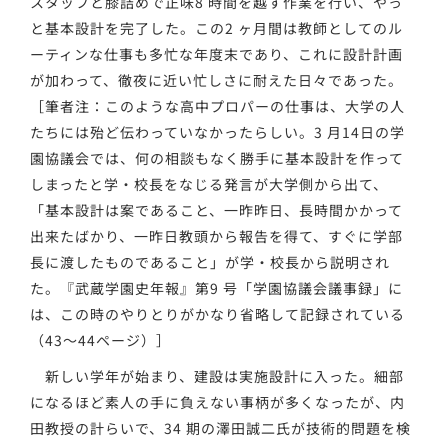
スタッフと膝詰めで正味8 時間を越す作業を行い、やっ
と基本設計を完了した。この2 ヶ月間は教師としてのル
ーティンな仕事も多忙な年度末であり、これに設計計画
が加わって、徹夜に近い忙しさに耐えた日々であった。
［筆者注：このような高中プロパーの仕事は、大学の人
たちには殆ど伝わっていなかったらしい。3 月14日の学
園協議会では、何の相談もなく勝手に基本設計を作って
しまったと学・校長をなじる発言が大学側から出て、
「基本設計は案であること、一昨昨日、長時間かかって
出来たばかり、一昨日教頭から報告を得て、すぐに学部
長に渡したものであること」が学・校長から説明され
た。『武蔵学園史年報』第9 号「学園協議会議事録」に
は、この時のやりとりがかなり省略して記録されている
（43～44ページ）］
新しい学年が始まり、建設は実施設計に入った。細部
になるほど素人の手に負えない事柄が多くなったが、内
田教授の計らいで、34 期の澤田誠二氏が技術的問題を検