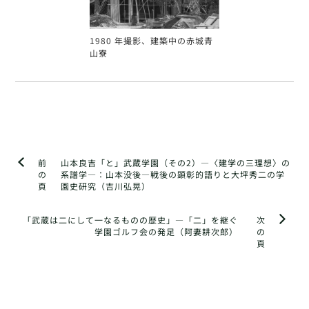
1980 年撮影、建築中の赤城青
山寮
前
山本良吉「と」武蔵学園（その2）―〈建学の三理想〉の
の
系譜学―：山本没後―戦後の顕彰的語りと大坪秀二の学
頁
園史研究（吉川弘晃）
「武蔵は二にして一なるものの歴史」―「二」を継ぐ
次
学園ゴルフ会の発足（阿妻耕次郎）
の
頁