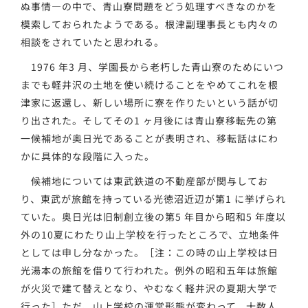
ぬ事情―の中で、青山寮問題をどう処理すべきなのかを
模索しておられたようである。根津副理事長とも内々の
相談をされていたと思われる。
1976 年3 月、学園長から老朽した青山寮のためにいつ
までも軽井沢の土地を使い続けることをやめてこれを根
津家に返還し、新しい場所に寮を作りたいという話が切
り出された。そしてその1 ヶ月後には青山寮移転先の第
一候補地が奥日光であることが表明され、移転話はにわ
かに具体的な段階に入った。
候補地については東武鉄道の不動産部が関与してお
り、東武が旅館を持っている光徳沼近辺が第1 に挙げられ
ていた。奥日光は旧制創立後の第5 年目から昭和5 年度以
外の10夏にわたり山上学校を行ったところで、立地条件
としては申し分なかった。［注：この時の山上学校は日
光湯本の旅館を借りて行われた。例外の昭和五年は旅館
が火災で建て替えとなり、やむなく軽井沢の夏期大学で
行った］ただ、山上学校の運営形態が変わって、十数人