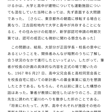
けるかは、大学と高中が建物についても運動施設につい
ても混在していた当時にあっては、先ず直面する大問題
であった。［さらに、東京都外の朝霞に移転する場合と
異なり、江古田校地内で大学と高中が共存することにな
ると、その住み分けの処理が、新学部認可申請の時期次
第では、認可の成否にも微妙に関わる懸念もあった］
この問題は、結局、大部分が正田学長・校長の意中に
あるということを、関係者みんなが暗黙のうちに了解し
合う状況のなかで進行したといってよい。したがって、筆
者が校長の計画の具体的な内容を正式の場で聞いたの
も、1967 年6 月27 日、高中父兄会長と高校同窓会長と
を校長自宅に招いての新計画への募金事業に協力を懇請
したときである。もちろん、それ以前に漠とした構想の
話はあった。筆者が教頭に就任したばかりのころ、正田
先生に誘われて濯川のへりを散歩した折のことである。
「将来にわたって、大学、高中それぞれが施設その他の
更新を望むことがある筈。それが、一々学園全体の問題