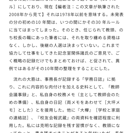
ル］にしており、現在【編者注：この文章が執筆された
2008年から見て】それは1978年以前を意味する。未発表
の分の初めの10 年間は、いつの間にかその30 年ルール
に当てはまってしまった。そのとき、任じられて教頭、の
ち校長の職にあった筆者には、それを取り纏める資格は
なく、しかし、後継の人選は決まっていない。これまで
協力して仕事をしてきた記念室関係諸氏のご意見で、ご
く概略の記録だけでもまとめておけば、と促されて、異
例ではあるがその10年間の整理をすることにした。
流れの大筋は、事務長が記録する「学務日誌」に拠
り、これに内容的な肉付けを加える史料として、「教師
会議事録」と、私自身の校務メモ（主として教師会のた
めの準備）、私自身の日記（両メモをあわせて［大坪メ
モ］とした）とを援用した。他に『大欅』［学校と家庭
の連絡誌］、『校友会報武蔵』の両資料を確認程度に利
用した。私には克明な記録を残す習慣がなく、教頭にな