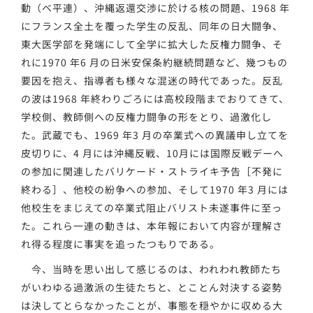
動（ベ平連）、沖縄返還交渉に於ける核の問題、1968 年
にフランス全土を覆った学生の反乱、同年の日大闘争、
東大医学部を発端にして全学に拡大した反権力闘争、そ
れに1970 年6 月の日米安保条約継続問題など、幾つもの
要因を抱え、指導者も様々な混迷の時代であった。反乱
の波は1968 年終わりごろには高校段階までおりてきて、
学校側、教師側への反権力闘争の形をとり、過激化し
た。武蔵でも、1969 年3 月の卒業式への異議申し立てを
皮切りに、4 月には沖縄反戦、10月には国際反戦デーへ
の参加に関連したバリケード・ストライキ予告［不発に
終わる］、他校の紛争への参加、そして1970 年3 月には
他校生をまじえての卒業式阻止バリスト未遂事件に至っ
た。これら一連の動きは、本年報において内容が理解さ
れ得る程度に事実を追ったつもりである。
今、当時を思い出して感じるのは、われわれ教師たち
がいわゆる過激派の生徒たちと、とことん対決する姿勢
は決してとらなかったことが、事態を穏やかに収める大