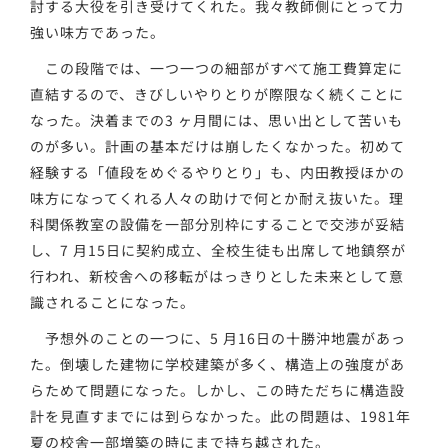
討する大役を引き受けてくれた。我々教師側にとって力
強い味方であった。
この段階では、一つ一つの細部がすべて施工費算定に
直結するので、きびしいやりとりが際限なく続くことに
なった。決着までの3 ヶ月間には、思い出として苦いも
のが多い。計画の基本だけは崩したくなかった。初めて
経験する「値段をめぐるやりとり」も、内田教授ほかの
味方になってくれる人々の助けで何とか耐え抜いた。理
科関係教室の設備を一部分別枠にすることで交渉が妥結
し、7 月15日に契約成立、全校生徒も出席して地鎮祭が
行われ、新校舎への移転がはっきりとした未来として意
識されることになった。
予想外のことの一つに、5 月16日の十勝沖地震があっ
た。倒壊した建物に学校建築が多く、構造上の強度があ
らためて問題になった。しかし、この時ただちに構造設
計を見直すまでには到らなかった。此の問題は、1981年
夏の校舎一部増築の時にまで持ち越された。