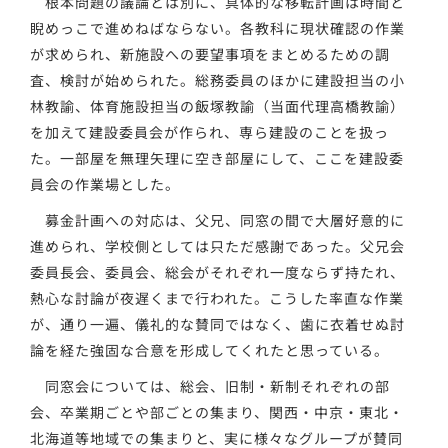
根本問題の議論とは別に、具体的な移転計画は時間と
睨めっこで進めねばならない。各教科に現状確認の作業
が求められ、新施設への要望事項をまとめるための調
査、検討が始められた。総務委員のほかに建設担当の小
林教諭、体育施設担当の飯塚教諭（当面代理高橋教諭）
を加えて建設委員会が作られ、専ら建設のことを扱っ
た。一部屋を無理矢理に空き部屋にして、ここを建設委
員会の作業場とした。
募金計画への対応は、父兄、同窓の間で大層好意的に
進められ、学校側としては只ただ感謝であった。父兄会
委員長会、委員会、総会がそれぞれ一度ならず持たれ、
熱心な討論が夜遅くまで行われた。こうした率直な作業
が、通り一遍、儀礼的な賛同ではなく、歯に衣着せぬ討
論を経た強固な合意を形成してくれたと思っている。
同窓会については、総会、旧制・新制それぞれの部
会、卒業期ごとや部ごとの集まり、関西・中京・東北・
北海道等地域での集まりと、実に様々なグループが賛同