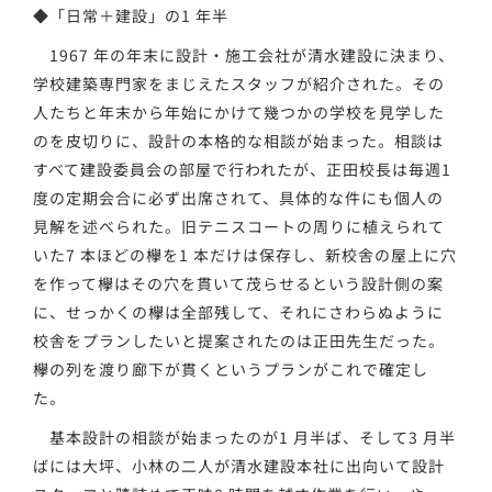
◆「日常＋建設」の1 年半
1967 年の年末に設計・施工会社が清水建設に決まり、
学校建築専門家をまじえたスタッフが紹介された。その
人たちと年末から年始にかけて幾つかの学校を見学した
のを皮切りに、設計の本格的な相談が始まった。相談は
すべて建設委員会の部屋で行われたが、正田校長は毎週1
度の定期会合に必ず出席されて、具体的な件にも個人の
見解を述べられた。旧テニスコートの周りに植えられて
いた7 本ほどの欅を1 本だけは保存し、新校舎の屋上に穴
を作って欅はその穴を貫いて茂らせるという設計側の案
に、せっかくの欅は全部残して、それにさわらぬように
校舎をプランしたいと提案されたのは正田先生だった。
欅の列を渡り廊下が貫くというプランがこれで確定し
た。
基本設計の相談が始まったのが1 月半ば、そして3 月半
ばには大坪、小林の二人が清水建設本社に出向いて設計