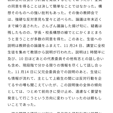
の同意を得ることは決して簡単なことではなかった。構
想そのものへの強い批判もあった。その後の教師会で
は、強硬な反対意見も堂々と述べられ、論議は年末近く
まで繰り返された。さんざん議論した揚げ句に、疑義は
残したものの、学長・校長構想の線でとにかくまとまろ
うと言うことが多数の同意を得た。このあと、生徒への
説明は教師会の論議をふまえて、11 月24 日、講堂に全校
生徒を集めて教頭から説明が行われた。説明は1 時間半に
及び、10 日ほどあとの代表委員その他有志との話し合い
も含め、現段階で分かる限りの情報を尽くして話し合っ
た。11 月14 日に父兄会委員会での説明のあと、生徒に
も情報が流れて、主として上級生の間には反対行動を企
てるやの噂も聞こえていたが、この説明後の全体の傾向
としては、つとめて前向きに受け止め、遠慮なく要望を
発言して行こうという方向に変わっていったのは頼もし
いことであった。