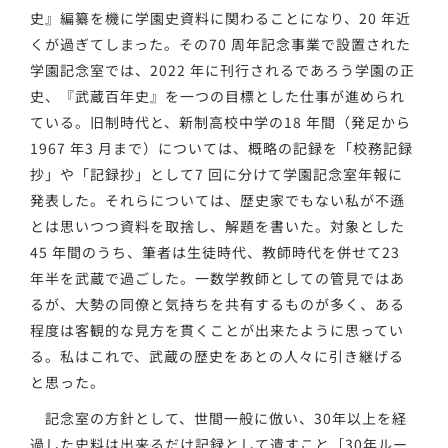
史』編纂を機に学園史資料に関わることになり、20 年近
くが過ぎてしまった。その70 周年記念事業で設置された
学園記念室では、2022 年に刊行されるであろう学園の正
史、『武蔵百年史』を一つの目標とした仕事が進められ
ている。旧制時代と、新制高校中学の18 年間（発足から
1967 年3 月まで）については、概略の記録を「校務記録
抄」や「記録抄」として7 回に分けて学園記念室年報に
発表した。それらについては、歴史家でもない私が不遜
とは思いつつ資料を取捨し、解題を書いた。対象とした
45 年間のうち、筆者は生徒時代、教師時代を併せて23
年半を武蔵で過ごした。一数学教師としての管見ではあ
るが、大勢の同僚と気持ちを共有するものが多く、ある
程度は客観的な見方を貫くことが出来たように思ってい
る。私はこれで、武蔵の歴史をあとの人々に引き継げる
と思った。
記念室の方針として、世間一般に倣い、30年以上を経
過した史料は出来るだけ記録として遺すこと［30年ルー