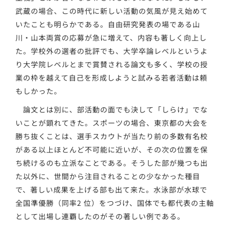
武蔵の場合、この時代に新しい活動の気風が見え始めて
いたことも明らかである。自由研究発表の場である山
川・山本両賞の応募が急に増えて、内容も著しく向上し
た。学校外の選者の批評でも、大学卒論レベルというよ
り大学院レベルとまで賞賛される論文も多く、学校の授
業の枠を越えて自己を形成しようと試みる若者活動は頼
もしかった。
論文とは別に、部活動の面でも決して「しらけ」でな
いことが顕れてきた。スポーツの場合、東京都の大会を
勝ち抜くことは、選手スカウトが当たり前の多数有名校
がある以上ほとんど不可能に近いが、その次の位置を保
ち続けるのも立派なことである。そうした部が幾つも出
た以外に、世間から注目されることの少なかった種目
で、著しい成果を上げる部も出て来た。水泳部が水球で
全国準優勝（同率2 位）をつづけ、国体でも都代表の主軸
として出場し連覇したのがその著しい例である。