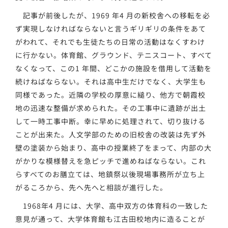
記事が前後したが、1969 年4 月の新校舎への移転を必
ず実現しなければならないと言うギリギリの条件をあて
がわれて、それでも生徒たちの日常の活動はなくすわけ
に行かない。体育館、グラウンド、テニスコート、すべて
なくなって、この1 年間、どこかの施設を借用して活動を
続けねばならない。それは高中生だけでなく、大学生も
同様であった。近隣の学校の厚意に縋り、他方で朝霞校
地の迅速な整備が求められた。その工事中に遺跡が出土
して一時工事中断。幸に早めに処理されて、切り抜ける
ことが出来た。人文学部のための旧校舎の改装は先ず外
壁の塗装から始まり、高中の授業終了をまって、内部の大
がかりな模様替えを急ピッチで進めねばならない。これ
らすべてのお膳立ては、地鎮祭以後現場事務所が立ち上
がるころから、先へ先へと相談が進行した。
1968年4 月には、大学、高中双方の体育科の一致した
意見が通って、大学体育館も江古田校地内に造ることが