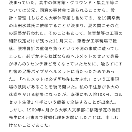
決まっていた。高中の体育館・グラウンド・集会所等に
ついては父兄、同窓の寄付金で造られることから、設
計・管理［もちろん大学体育館も含めての］を19期卒業
の山田水城氏に依頼することが決まり、夏の間にその点
の調整が行われた。そのこともあって、体育館等の工事の
細部決定だけが残った11 月末に、筆者が工事現場で転
落、腰椎骨折の重傷を負うという不測の事故に遭ってし
まった。必ずかぶらねばならぬヘルメットのせいで身長
がほんの3 センチほど高くなっていたために、触らずにす
む筈の足場パイプがヘルメットに当たったためであっ
た。「ヘルメットは必ず阿弥陀にかぶれ」という工事現
場の鉄則があることを後で聞いた。私の不注意が多大の
迷惑をかける結果になったが、幸運にも入院108日、コル
セット生活1 年半という療養で全快することが出来た。
しかし、1969年4 月から大学人文学部に移籍予定の島田
先生に4 月末まで教頭代理をお願いしたことは、申しわ
けないことであった。