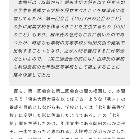
本間氏は〔以前から〕将来大臣大将を以て任ずる如
き学生を養成する学校を設立すべきことを根津氏に進
言してゐたが、第一回会合〔10月3日の会合のこと〕
の折に実業学校を作るべきことを主張するもの〔山川
のこと〕もあり、根津氏の意見もこれに傾いたのであ
つたが、時恰も七年制の高等学校が岡田文相の発案で
出現することゝとなり、之が人物を養成するに好都合
だといふので、〔第二回会合の前には〕根津氏の学校
も我国最初の七年制高等学校として誕生することに
略々決定してゐた
即ち、第一回会合と第二回会合の間の根回しで、本間
の言う「将来大臣大将を以て任ずる」ような「秀才」の
養成を目的としながらも、学校としては「七年制高等学
校」に変更した形に落着したようである。この「七年
制」案を主張したのは、引用文中にある岡田のほかに平
田、一木であったと思われる。大坪秀二が明らかにした