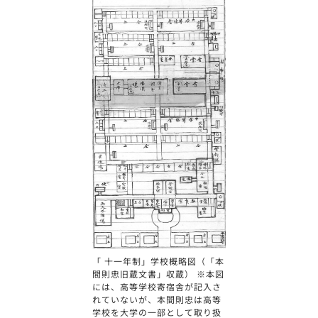
「 十一年制」学校概略図（「本
間則忠旧蔵文書」収蔵） ※本図
には、高等学校寄宿舎が記入さ
れていないが、本間則忠は高等
学校を大学の一部として取り扱