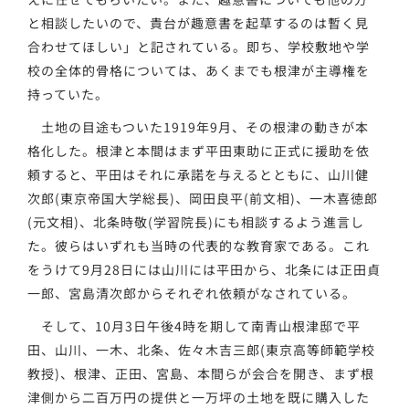
と相談したいので、貴台が趣意書を起草するのは暫く見
合わせてほしい」と記されている。即ち、学校敷地や学
校の全体的骨格については、あくまでも根津が主導権を
持っていた。
土地の目途もついた1919年9月、その根津の動きが本
格化した。根津と本間はまず平田東助に正式に援助を依
頼すると、平田はそれに承諾を与えるとともに、山川健
次郎(東京帝国大学総長)、岡田良平(前文相)、一木喜徳郎
(元文相)、北条時敬(学習院長)にも相談するよう進言し
た。彼らはいずれも当時の代表的な教育家である。これ
をうけて9月28日には山川には平田から、北条には正田貞
一郎、宮島清次郎からそれぞれ依頼がなされている。
そして、10月3日午後4時を期して南青山根津邸で平
田、山川、一木、北条、佐々木吉三郎(東京高等師範学校
教授)、根津、正田、宮島、本間らが会合を開き、まず根
津側から二百万円の提供と一万坪の土地を既に購入した