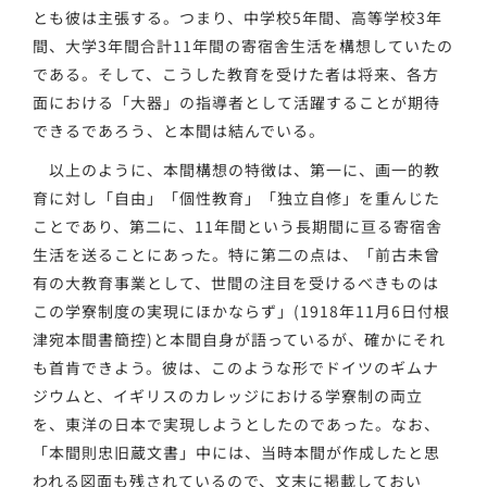
とも彼は主張する。つまり、中学校5年間、高等学校3年
間、大学3年間合計11年間の寄宿舎生活を構想していたの
である。そして、こうした教育を受けた者は将来、各方
面における「大器」の指導者として活躍することが期待
できるであろう、と本間は結んでいる。
以上のように、本間構想の特徴は、第一に、画一的教
育に対し「自由」「個性教育」「独立自修」を重んじた
ことであり、第二に、11年間という長期間に亘る寄宿舎
生活を送ることにあった。特に第二の点は、「前古未曾
有の大教育事業として、世間の注目を受けるべきものは
この学寮制度の実現にほかならず」(1918年11月6日付根
津宛本間書簡控)と本間自身が語っているが、確かにそれ
も首肯できよう。彼は、このような形でドイツのギムナ
ジウムと、イギリスのカレッジにおける学寮制の両立
を、東洋の日本で実現しようとしたのであった。なお、
「本間則忠旧蔵文書」中には、当時本間が作成したと思
われる図面も残されているので、文末に掲載しておい