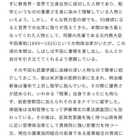
ずに教育界・官界で立身出世に成功した人物であり、勉
学というものの重要さを身に染みて理解している人物と
いえよう。しかし、そんな努力型の彼でも、50歳頃にな
ると官界での出世に陰りが見えてきた。本間の後ろ盾と
なってくれた人物として、同郷の先輩である元内務大臣
平田東助(1849～1925)という大物政治家がいたが、この
頃の本間は、しばしば平田に書簡を差し出し、なんとか
自分を引き立ててくれるよう懇願している。
その平田も武蔵学園に由縁の深い人物なので簡単に紹
介しておこう。彼は米沢藩の医師の家に生まれ、明治維
新後は藩命で上京し勉学に励んでいた。その際に優秀さ
が認められ、いわゆる「賊軍」出身であったにも拘ら
ず、岩倉使節団に加えられそのままドイツに留学した。
帰国後は法制官僚となって伊藤博文の憲法調査団にも加
わっている。その後は、反政党意識を強く持つ山県有朋
に近い官僚政治家として貴族院に強い影響力を持つ一
方、現在の農業協同組合の前身である産業組合の育成に