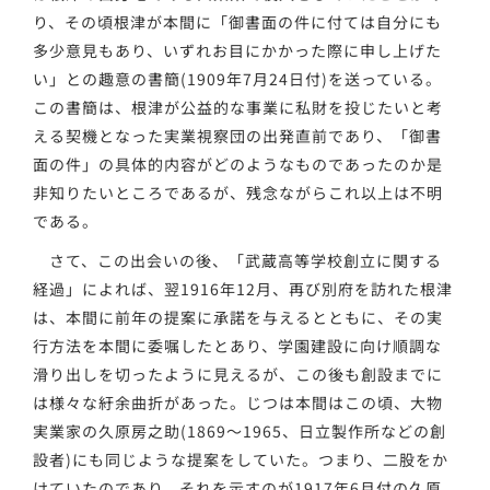
り、その頃根津が本間に「御書面の件に付ては自分にも
多少意見もあり、いずれお目にかかった際に申し上げた
い」との趣意の書簡(1909年7月24日付)を送っている。
この書簡は、根津が公益的な事業に私財を投じたいと考
える契機となった実業視察団の出発直前であり、「御書
面の件」の具体的内容がどのようなものであったのか是
非知りたいところであるが、残念ながらこれ以上は不明
である。
さて、この出会いの後、「武蔵高等学校創立に関する
経過」によれば、翌1916年12月、再び別府を訪れた根津
は、本間に前年の提案に承諾を与えるとともに、その実
行方法を本間に委嘱したとあり、学園建設に向け順調な
滑り出しを切ったように見えるが、この後も創設までに
は様々な紆余曲折があった。じつは本間はこの頃、大物
実業家の久原房之助(1869～1965、日立製作所などの創
設者)にも同じような提案をしていた。つまり、二股をか
けていたのであり、それを示すのが1917年6月付の久原