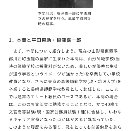
本間則忠、根津嘉一郎に学園創
立の提案を行う。武蔵学園創立
時の理事。
1．本間と平田東助・根津嘉一郎
まず、本間について紹介しよう。現在の山形県東置賜
郡川西町玉庭の農家に生まれた本間は、山形師範学校(当
時の師範学校は授業料がないため、貧しいが優秀な生徒
が通う学校というイメージが強かった)を卒業して小学校
教員となり、さらに東京の高等師範学校(現・筑波大学)を
卒業すると長崎県師範学校教員として赴任した。ここま
では通常のエリート教員のコースであるが、本間の場合
は、こののち文部省に勤務することとなり、かつ40歳で
文官高等試験(現・国家公務員試験Ⅰ種)に合格し、いわゆ
るキャリア官僚となった点がほかの者と異なっていた。
このような履歴をみる限り、歳をとっても刻苦勉励を怠ら