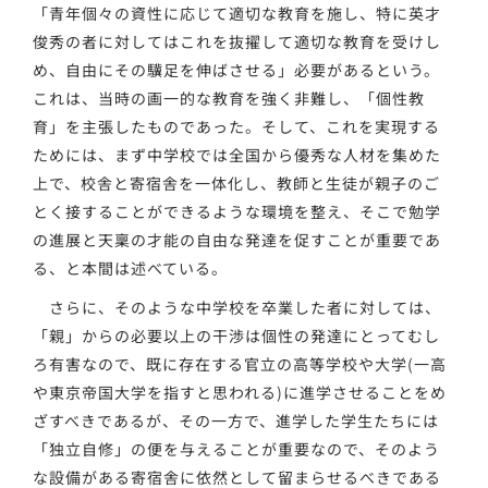
「青年個々の資性に応じて適切な教育を施し、特に英才
俊秀の者に対してはこれを抜擢して適切な教育を受けし
め、自由にその驥足を伸ばさせる」必要があるという。
これは、当時の画一的な教育を強く非難し、「個性教
育」を主張したものであった。そして、これを実現する
ためには、まず中学校では全国から優秀な人材を集めた
上で、校舎と寄宿舎を一体化し、教師と生徒が親子のご
とく接することができるような環境を整え、そこで勉学
の進展と天稟の才能の自由な発達を促すことが重要であ
る、と本間は述べている。
さらに、そのような中学校を卒業した者に対しては、
「親」からの必要以上の干渉は個性の発達にとってむし
ろ有害なので、既に存在する官立の高等学校や大学(一高
や東京帝国大学を指すと思われる)に進学させることをめ
ざすべきであるが、その一方で、進学した学生たちには
「独立自修」の便を与えることが重要なので、そのよう
な設備がある寄宿舎に依然として留まらせるべきである