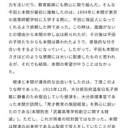
力を注いだり、教育振興にも熱心に取り組んだ。そんな
平田と本間が最初に接触したのは、1894年に本間が東京
の高等師範学校に入学する際に、平田に保証人になって
くれるよう依頼した時であった。この時は、面識がない
との理由から本間の申し出は断られたが、その後は平田
の子供たちからも本間は慕われたようで、家族的な付き
合いをするようになっていく。したがって、平田も本間の
さきほどのような懇願には大いに配慮したものと思われ
るが、それでも結局、本間の希望が叶うことはなかっ
た。
根津と本間が運命的な出会いをしたのは、丁度このよ
うな時であった。1915年12月、大分県別府温泉日名子旅
館に静養のため宿泊していた根津を、大分県理事官であ
った本間が訪問し「秀才教育の施設経営」を熱心に説い
たのである(本間則忠「武蔵高等学校創立に関する経
過」)。ただし、これが両者の初対面ではなかった。本間
は根津の出身地である山梨県で役人をしていたことがあ