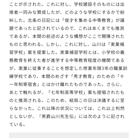
ことが示された。これに対し、学校建設そのものには出
席者一同みな賛成したが、どのような学校にするかで紛
糾した。北条の日記には「俊才を集める中等教育」が議
題であったと記されているので、これはあくまでも推測
であるが、本間の前述のような構想がここで開陳された
ものと思われる。しかし、これに対し、山川は「実業補
習学校」案を提案した。実業補習学校とは、小学校の義
務教育を終えた者が進学する中等教育程度の機関である
が、実業に従事することを想定した修業年限3年の職業訓
練学校であり、本間のめざす「秀才教育」のための「十
一年制寄宿舎」とはかけ離れたものであった。さらに、
あとで触れるが、「七年制高等学校」案も提唱されたも
のと推測される。このため、結局この日は決議するに至
らなかった。これ以降の状況については、これ以上判然
としないが、『男爵山川先生伝』には次のように記され
ている。