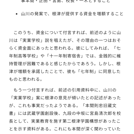
事本間・正田・宮島、校長・一木とすること
山川の発案で、根津が提供する資金を増額すること
このうち、資金について付言すれば、前述のように山
川は「実業学校」説を唱えたが、その理由の一つはおそ
らく資金面にあったと思われる。彼にしてみれば、「七
年制高等学校」や「十一年制寄宿舎」では、金銭的に維
持管理が困難であると感じたからであろう。しかし、根
津が増額を承諾したことで、彼も「七年制」に同意した
ものと思われる。
もう一つ付言すれば、前述の引用資料中に、山川の
「実業学校」案に根津の意見が傾いたとの記述があった
が、これも事実だったようである。「本間則忠旧蔵文
書」には武蔵学園創設後、九段の中坂に宮島清次郎を校
長として、実業教育を施す第二根津学園構想があったこ
とを示す資料がある。これにも本間が深く関わっていた