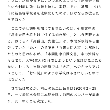
ように、以前からギムナジウムのような七年制高等学校
という制度に強い執着を持ち、実際にそれに基礎に1918
年に新高等学校令を法制化したのは、ほかならぬ彼らた
ちであった。
ここで少し説明を加えておきたいのは、引用文中の
「将来大臣大将を以て任ずる如き学生」という表現であ
る。おそらく『男爵山川先生伝』は、本間が以前から主
張していた「秀才」の意味を「将来大臣大将」と解釈し
たものと思われるが、「本間則忠旧蔵文書」中の資料を
みる限り、大将(軍人)を育成しようという発想は見当たら
ない。むしろ、当時の制度では「大将」へのキャリアパ
スとして、「七年制」のような学校はふさわしいもので
はなかった。
さて話は戻るが、前出の第二回会合は1920年2月29
日、一ツ橋如水会館に本間を除く前回のメンバーが集ま
り、以下のことを決定した。