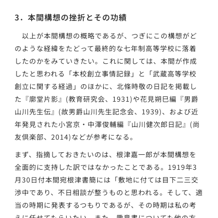
3．本間構想の挫折とその功績
以上が本間構想の概略であるが、つぎにこの構想がど
のような経緯をたどって最終的な七年制高等学校に落着
したのかをみていきたい。これに関しては、本間が作成
したと思われる「本校創立事情記録」と「武蔵高等学校
創立に関する経過」のほかに、北條時敬の日記を掲載し
た『廓堂片影』(教育研究会、1931)や花見朔巳編『男爵
山川先生伝』(故男爵山川先生記念会、1939)、および近
年発見された小宮京・中澤俊輔編『山川健次郎日記』(尚
友倶楽部、2014)などが参考になる。
まず、指摘しておきたいのは、根津嘉一郎が本間構想を
全面的に支持した訳ではなかったことである。1919年3
月30日付本間宛根津書簡には「敷地に付ては目下二三交
渉中であり、不日相談が整うものと思われる。そして、適
当の時期に発表するつもりであるが、その時期は私の考
えに任せてもらいたい。また、趣意書についても他の方