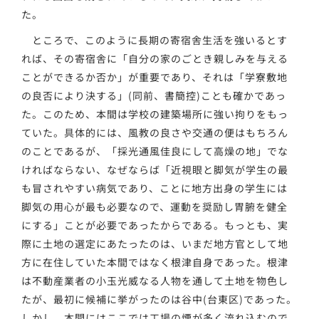
た。
ところで、このように長期の寄宿舎生活を強いるとす
れば、その寄宿舎に「自分の家のごとき親しみを与える
ことができるか否か」が重要であり、それは「学寮敷地
の良否により決する」(同前、書簡控)ことも確かであっ
た。このため、本間は学校の建築場所に強い拘りをもっ
ていた。具体的には、風教の良さや交通の便はもちろん
のことであるが、「採光通風佳良にして高燥の地」でな
ければならない、なぜならば「近視眼と脚気が学生の最
も冒されやすい病気であり、ことに地方出身の学生には
脚気の用心が最も必要なので、運動を奨励し胃腑を健全
にする」ことが必要であったからである。もっとも、実
際に土地の選定にあたったのは、いまだ地方官として地
方に在住していた本間ではなく根津自身であった。根津
は不動産業者の小玉光威なる人物を通して土地を物色し
たが、最初に候補に挙がったのは谷中(台東区)であった。
しかし、本間にはここでは工場の煙が多く流れ込むので