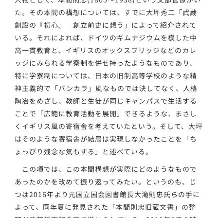
た。その本間の構想については、すでに大坪秀二「武蔵
創設の『初心』 創立前史に想う」によって紹介されて
いる。それによれば、ドイツのギムナジウムを模した中
高一貫教育と、イギリスのオックスブリッジなどのカレ
ッジにみられる学寮制を併せ持ったようなものであり、
特に学寮制については、日本の旧制高等学校のような精
神主義的で「バンカラ」風なものでは決してなく、人格
陶冶をめざし、教師と生徒が同じキャンパスで生活する
ことで「広範に教育活動を展開」できるような、まさし
くイギリス風の寄宿舎を考えていたという。そして、大坪
はそのような寄宿舎が結局は実現しなかったことを「ち
ょっぴり残念な気もする」と述べている。
この項では、この本間構想が実際にどのようなもので
あったのかを改めて振り返ってみたい。というのも、じ
つは2016年より元国立国会図書館長大滝則忠氏らの手に
よって、同年夏に発見された「本間則忠旧蔵文書」の整